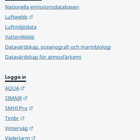
Nationella emissionsdatabasen
Länk till annan webbplats.
Luftwebb
Luftmiljödata
VattenWebb
Datavärdskap, oceanografi och marinbiologi
Datavärdskap för atmosfärkemi
Logga in
Länk till annan webbplats.
AQUA
Länk till annan webbplats.
SIMAIR
Länk till annan webbplats.
SMHI Pro
Länk till annan webbplats.
Timbr
Länk till annan webbplats.
Vinterväg
Länk till annan webbplats.
Väderlarm