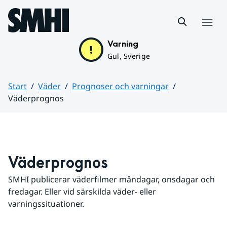
Hoppa till sidans innehåll
Meny
Varning
Gul, Sverige
Start
Väder
Prognoser och varningar
Väderprognos
Huvudinnehåll
Väderprognos
SMHI publicerar väderfilmer måndagar, onsdagar och 
fredagar. Eller vid särskilda väder- eller 
varningssituationer.