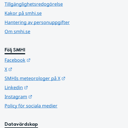
Tillgänglighetsredogörelse
Kakor på smhi.se
Hantering av personuppgifter
Om smhi.se
Följ SMHI
Länk till annan webbplats.
Facebook
Länk till annan webbplats.
X
Länk till annan webbplats.
SMHIs meteorologer på X
Länk till annan webbplats.
Linkedin
Länk till annan webbplats.
Instagram
Policy för sociala medier
Datavärdskap