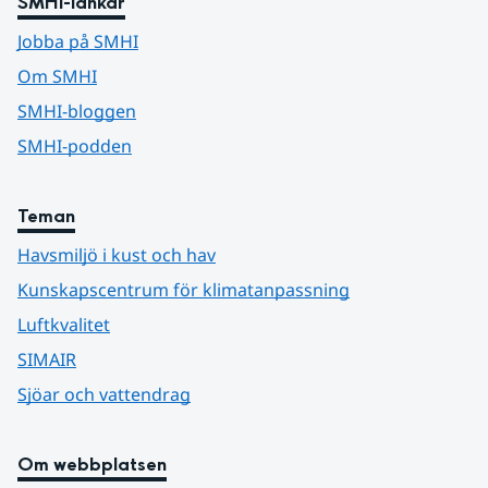
SMHI-länkar
Jobba på SMHI
Om SMHI
SMHI-bloggen
SMHI-podden
Teman
Havsmiljö i kust och hav
Kunskapscentrum för klimatanpassning
Luftkvalitet
SIMAIR
Sjöar och vattendrag
Om webbplatsen