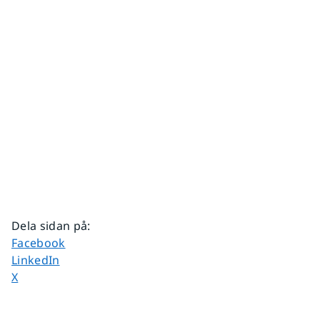
Dela sidan på
:
Dela sidan på
Facebook
Dela sidan på
LinkedIn
Dela sidan på
X