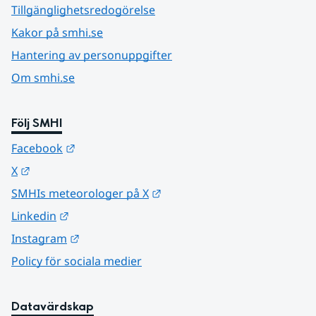
Tillgänglighetsredogörelse
Kakor på smhi.se
Hantering av personuppgifter
Om smhi.se
Följ SMHI
Länk till annan webbplats.
Facebook
Länk till annan webbplats.
X
Länk till annan webbplats.
SMHIs meteorologer på X
Länk till annan webbplats.
Linkedin
Länk till annan webbplats.
Instagram
Policy för sociala medier
Datavärdskap