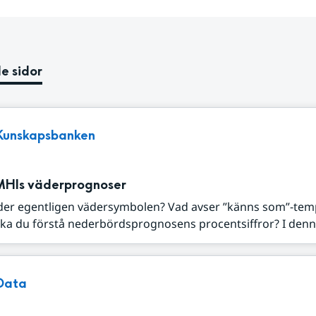
e sidor
Kunskapsbanken
MHIs väderprognoser
der egentligen vädersymbolen? Vad avser ”känns som”-tem
ka du förstå nederbördsprognosens procentsiffror? I denna
Data