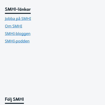
SMHI-länkar
Jobba på SMHI
Om SMHI
SMHI-bloggen
SMHI-podden
Följ SMHI