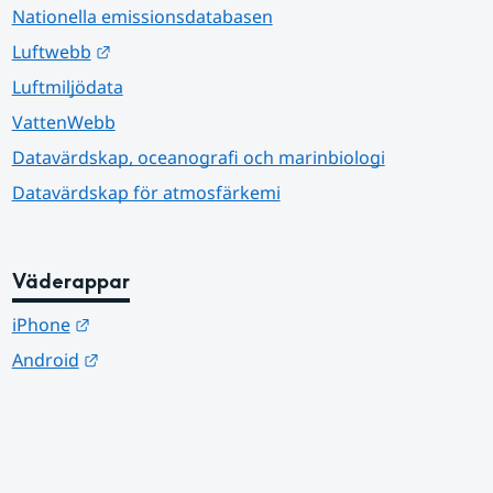
Nationella emissionsdatabasen
Länk till annan webbplats.
Luftwebb
Luftmiljödata
VattenWebb
Datavärdskap, oceanografi och marinbiologi
Datavärdskap för atmosfärkemi
Väderappar
Länk till annan webbplats.
iPhone
Länk till annan webbplats.
Android