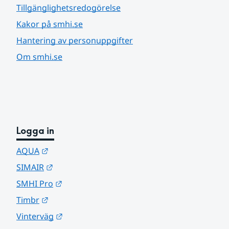
Tillgänglighetsredogörelse
Kakor på smhi.se
Hantering av personuppgifter
Om smhi.se
Logga in
Länk till annan webbplats.
AQUA
Länk till annan webbplats.
SIMAIR
Länk till annan webbplats.
SMHI Pro
Länk till annan webbplats.
Timbr
Länk till annan webbplats.
Vinterväg