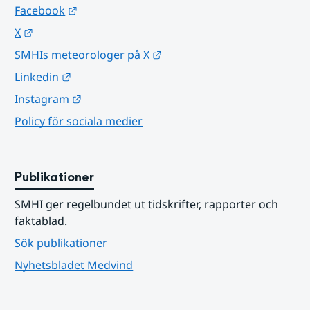
Länk till annan webbplats.
Facebook
Länk till annan webbplats.
X
Länk till annan webbplats.
SMHIs meteorologer på X
Länk till annan webbplats.
Linkedin
Länk till annan webbplats.
Instagram
Policy för sociala medier
Publikationer
SMHI ger regelbundet ut tidskrifter, rapporter och 
faktablad.
Sök publikationer
Nyhetsbladet Medvind