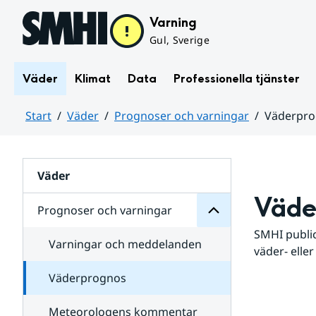
Hoppa till sidans innehåll
Varning
Gul, Sverige
Väder
Klimat
Data
Professionella tjänster
Start
Väder
Prognoser och varningar
Väderpr
varningar
och
Huvudinnehåll
Prognoser
för
Undersidor
Väder
Väde
Prognoser och varningar
SMHI public
Varningar och meddelanden
väder- eller
Väderprognos
Meteorologens kommentar