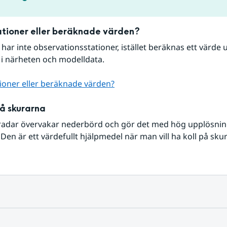
tioner eller beräknade värden?
r har inte observationsstationer, istället beräknas ett värde u
 i närheten och modelldata.
ioner eller beräknade värden?
på skurarna
radar övervakar nederbörd och gör det med hög upplösning 
Den är ett värdefullt hjälpmedel när man vill ha koll på sku