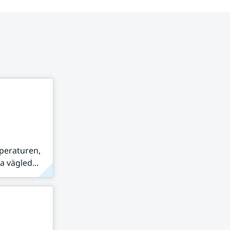
peraturen,
 vägled...