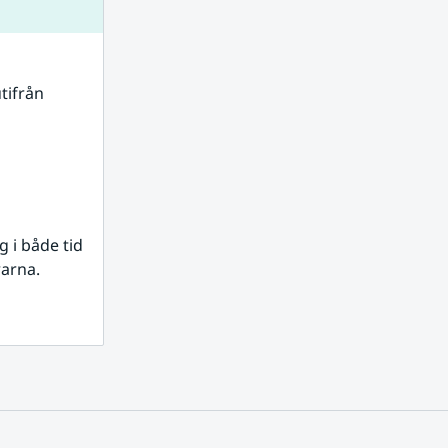
tifrån 
i både tid 
rarna.