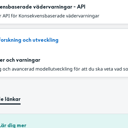
ensbaserade vädervarningar - API
r API för Konsekvensbaserade vädervarningar
Forskning och utveckling
er och varningar
 och avancerad modellutveckling för att du ska veta vad s
e länkar
Lär dig mer