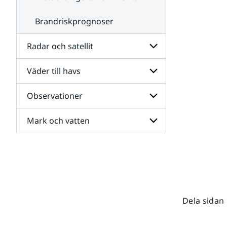
Brandriskprognoser
Radar och satellit
Väder till havs
Undersidor
för
Radar
Observationer
Undersidor
och
för
satellit
Väder
Mark och vatten
Undersidor
till
för
havs
Observationer
Undersidor
för
Mark
och
vatten
Dela sidan