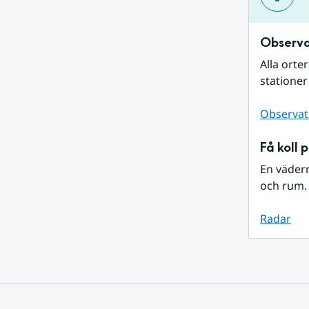
Observa
Alla orte
stationer
Observat
Få koll 
En väder
och rum. 
Radar