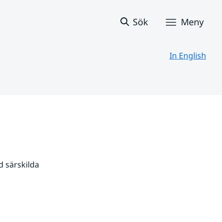
Sök
Meny
In English
 särskilda 