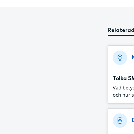
Relaterad
Tolka S
Vad bety
och hur s