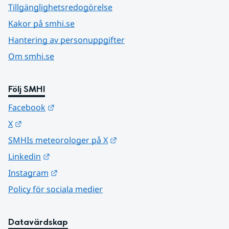
Tillgänglighetsredogörelse
Kakor på smhi.se
Hantering av personuppgifter
Om smhi.se
Följ SMHI
Länk till annan webbplats.
Facebook
Länk till annan webbplats.
X
Länk till annan webbplats.
SMHIs meteorologer på X
Länk till annan webbplats.
Linkedin
Länk till annan webbplats.
Instagram
Policy för sociala medier
Datavärdskap