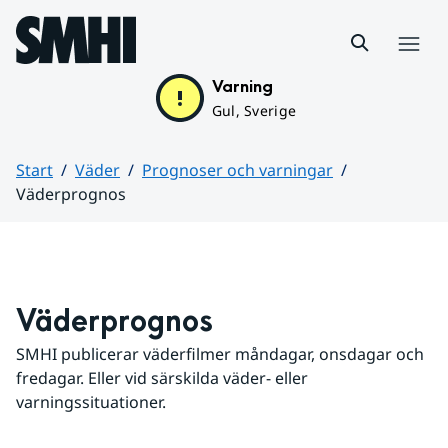
Hoppa till sidans innehåll
Meny
Varning
Gul, Sverige
Start
Väder
Prognoser och varningar
Väderprognos
Huvudinnehåll
Väderprognos
SMHI publicerar väderfilmer måndagar, onsdagar och 
fredagar. Eller vid särskilda väder- eller 
varningssituationer.