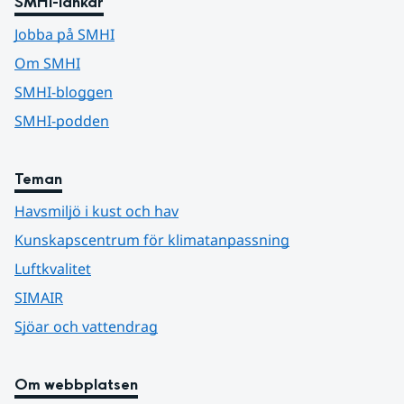
SMHI-länkar
Jobba på SMHI
Om SMHI
SMHI-bloggen
SMHI-podden
Teman
Havsmiljö i kust och hav
Kunskapscentrum för klimatanpassning
Luftkvalitet
SIMAIR
Sjöar och vattendrag
Om webbplatsen