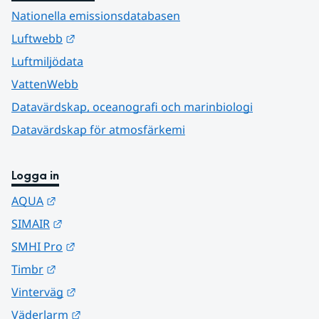
Nationella emissionsdatabasen
Länk till annan webbplats.
Luftwebb
Luftmiljödata
VattenWebb
Datavärdskap, oceanografi och marinbiologi
Datavärdskap för atmosfärkemi
Logga in
Länk till annan webbplats.
AQUA
Länk till annan webbplats.
SIMAIR
Länk till annan webbplats.
SMHI Pro
Länk till annan webbplats.
Timbr
Länk till annan webbplats.
Vinterväg
Länk till annan webbplats.
Väderlarm