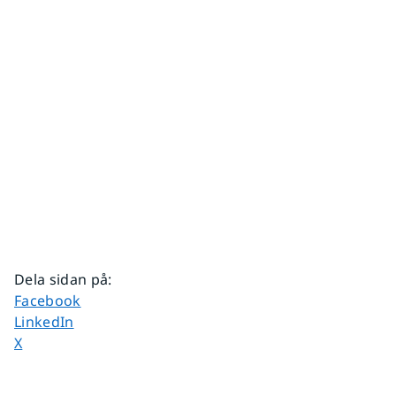
Dela sidan på
:
Dela sidan på
Facebook
Dela sidan på
LinkedIn
Dela sidan på
X