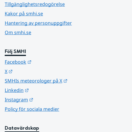
Tillgänglighetsredogörelse
Kakor på smhi.se
Hantering av personuppgifter
Om smhi.se
Följ SMHI
Länk till annan webbplats.
Facebook
Länk till annan webbplats.
X
Länk till annan webbplats.
SMHIs meteorologer på X
Länk till annan webbplats.
Linkedin
Länk till annan webbplats.
Instagram
Policy för sociala medier
Datavärdskap