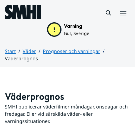
Hoppa till sidans innehåll
Meny
Varning
Gul, Sverige
Start
Väder
Prognoser och varningar
Väderprognos
Huvudinnehåll
Väderprognos
SMHI publicerar väderfilmer måndagar, onsdagar och 
fredagar. Eller vid särskilda väder- eller 
varningssituationer.