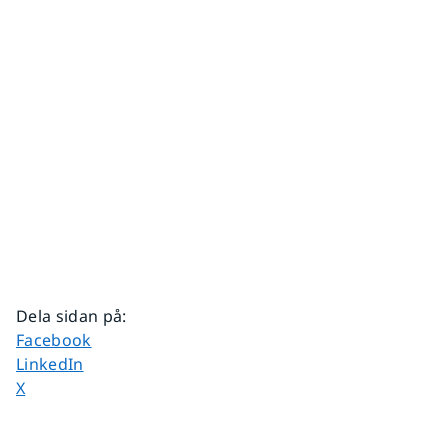
Dela sidan på
:
Dela sidan på
Facebook
Dela sidan på
LinkedIn
Dela sidan på
X