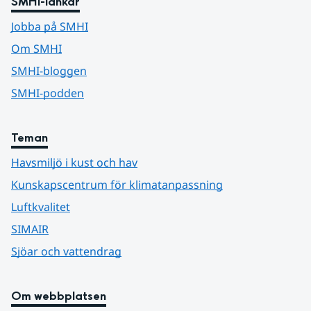
SMHI-länkar
Jobba på SMHI
Om SMHI
SMHI-bloggen
SMHI-podden
Teman
Havsmiljö i kust och hav
Kunskapscentrum för klimatanpassning
Luftkvalitet
SIMAIR
Sjöar och vattendrag
Om webbplatsen