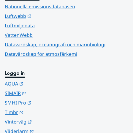
Nationella emissionsdatabasen
Länk till annan webbplats.
Luftwebb
Luftmiljödata
VattenWebb
Datavärdskap, oceanografi och marinbiologi
Datavärdskap för atmosfärkemi
Logga in
Länk till annan webbplats.
AQUA
Länk till annan webbplats.
SIMAIR
Länk till annan webbplats.
SMHI Pro
Länk till annan webbplats.
Timbr
Länk till annan webbplats.
Vinterväg
Länk till annan webbplats.
Väderlarm