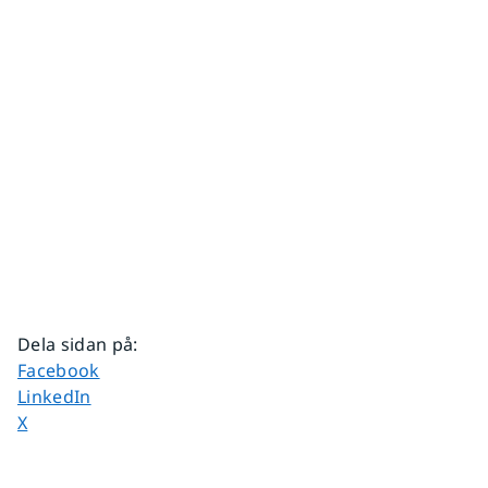
Dela sidan på
:
Dela sidan på
Facebook
Dela sidan på
LinkedIn
Dela sidan på
X