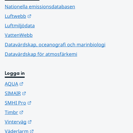
Nationella emissionsdatabasen
Länk till annan webbplats.
Luftwebb
Luftmiljödata
VattenWebb
Datavärdskap, oceanografi och marinbiologi
Datavärdskap för atmosfärkemi
Logga in
Länk till annan webbplats.
AQUA
Länk till annan webbplats.
SIMAIR
Länk till annan webbplats.
SMHI Pro
Länk till annan webbplats.
Timbr
Länk till annan webbplats.
Vinterväg
Länk till annan webbplats.
Väderlarm