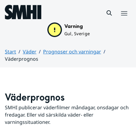
Hoppa till sidans innehåll
Meny
Varning
Gul, Sverige
Start
Väder
Prognoser och varningar
Väderprognos
Huvudinnehåll
Väderprognos
SMHI publicerar väderfilmer måndagar, onsdagar och 
fredagar. Eller vid särskilda väder- eller 
varningssituationer.