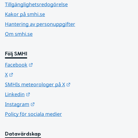
Tillgänglighetsredogörelse
Kakor på smhi.se
Hantering av personuppgifter
Om smhi.se
Följ SMHI
Länk till annan webbplats.
Facebook
Länk till annan webbplats.
X
Länk till annan webbplats.
SMHIs meteorologer på X
Länk till annan webbplats.
Linkedin
Länk till annan webbplats.
Instagram
Policy för sociala medier
Datavärdskap