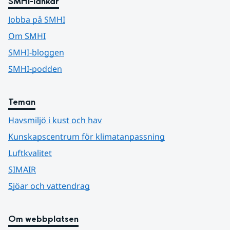
SMHI-länkar
Jobba på SMHI
Om SMHI
SMHI-bloggen
SMHI-podden
Teman
Havsmiljö i kust och hav
Kunskapscentrum för klimatanpassning
Luftkvalitet
SIMAIR
Sjöar och vattendrag
Om webbplatsen