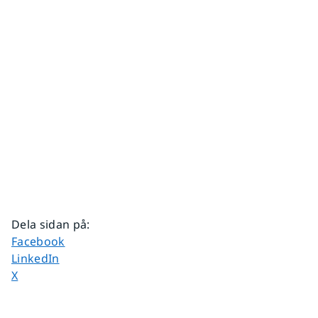
Dela sidan på
:
Dela sidan på
Facebook
Dela sidan på
LinkedIn
Dela sidan på
X