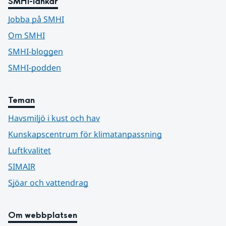
SMHI-länkar
Jobba på SMHI
Om SMHI
SMHI-bloggen
SMHI-podden
Teman
Havsmiljö i kust och hav
Kunskapscentrum för klimatanpassning
Luftkvalitet
SIMAIR
Sjöar och vattendrag
Om webbplatsen