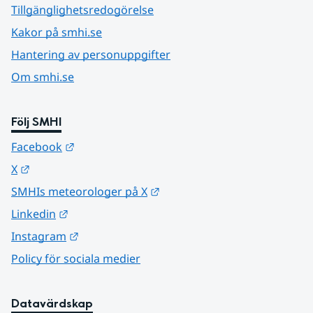
Tillgänglighetsredogörelse
Kakor på smhi.se
Hantering av personuppgifter
Om smhi.se
Följ SMHI
Länk till annan webbplats.
Facebook
Länk till annan webbplats.
X
Länk till annan webbplats.
SMHIs meteorologer på X
Länk till annan webbplats.
Linkedin
Länk till annan webbplats.
Instagram
Policy för sociala medier
Datavärdskap