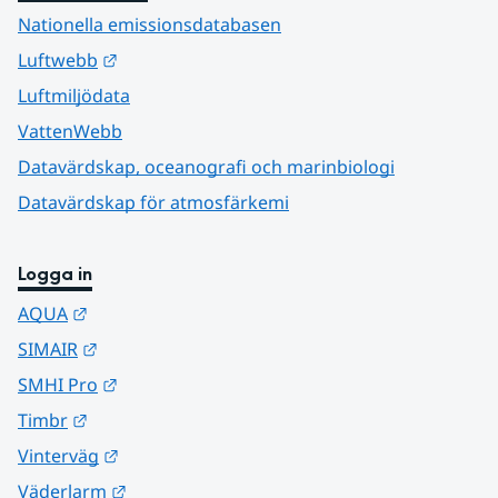
Nationella emissionsdatabasen
Länk till annan webbplats.
Luftwebb
Luftmiljödata
VattenWebb
Datavärdskap, oceanografi och marinbiologi
Datavärdskap för atmosfärkemi
Logga in
Länk till annan webbplats.
AQUA
Länk till annan webbplats.
SIMAIR
Länk till annan webbplats.
SMHI Pro
Länk till annan webbplats.
Timbr
Länk till annan webbplats.
Vinterväg
Länk till annan webbplats.
Väderlarm