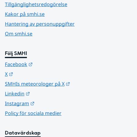
Tillgänglighetsredogörelse
Kakor på smhi.se
Hantering av personuppgifter
Om smhi.se
Följ SMHI
Länk till annan webbplats.
Facebook
Länk till annan webbplats.
X
Länk till annan webbplats.
SMHIs meteorologer på X
Länk till annan webbplats.
Linkedin
Länk till annan webbplats.
Instagram
Policy för sociala medier
Datavärdskap