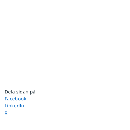
Dela sidan på
:
Dela sidan på
Facebook
Dela sidan på
LinkedIn
Dela sidan på
X