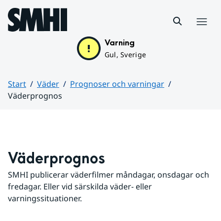
Hoppa till sidans innehåll
Meny
Varning
Gul, Sverige
Start
Väder
Prognoser och varningar
Väderprognos
Huvudinnehåll
Väderprognos
SMHI publicerar väderfilmer måndagar, onsdagar och 
fredagar. Eller vid särskilda väder- eller 
varningssituationer.