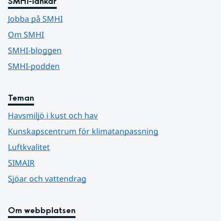
SMHI-länkar
Jobba på SMHI
Om SMHI
SMHI-bloggen
SMHI-podden
Teman
Havsmiljö i kust och hav
Kunskapscentrum för klimatanpassning
Luftkvalitet
SIMAIR
Sjöar och vattendrag
Om webbplatsen