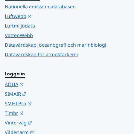
Nationella emissionsdatabasen
Länk till annan webbplats.
Luftwebb
Luftmiljödata
VattenWebb
Datavärdskap, oceanografi och marinbiologi
Datavärdskap för atmosfärkemi
Logga in
Länk till annan webbplats.
AQUA
Länk till annan webbplats.
SIMAIR
Länk till annan webbplats.
SMHI Pro
Länk till annan webbplats.
Timbr
Länk till annan webbplats.
Vinterväg
Länk till annan webbplats.
Väderlarm