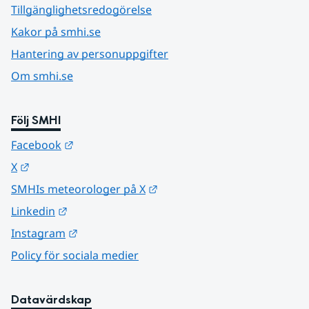
Tillgänglighetsredogörelse
Kakor på smhi.se
Hantering av personuppgifter
Om smhi.se
Följ SMHI
Länk till annan webbplats.
Facebook
Länk till annan webbplats.
X
Länk till annan webbplats.
SMHIs meteorologer på X
Länk till annan webbplats.
Linkedin
Länk till annan webbplats.
Instagram
Policy för sociala medier
Datavärdskap