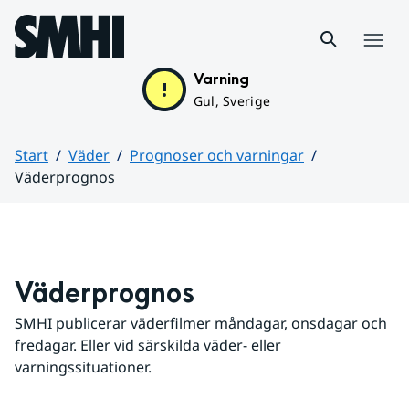
Hoppa till sidans innehåll
Meny
Varning
Gul, Sverige
Start
Väder
Prognoser och varningar
Väderprognos
Huvudinnehåll
Väderprognos
SMHI publicerar väderfilmer måndagar, onsdagar och 
fredagar. Eller vid särskilda väder- eller 
varningssituationer.