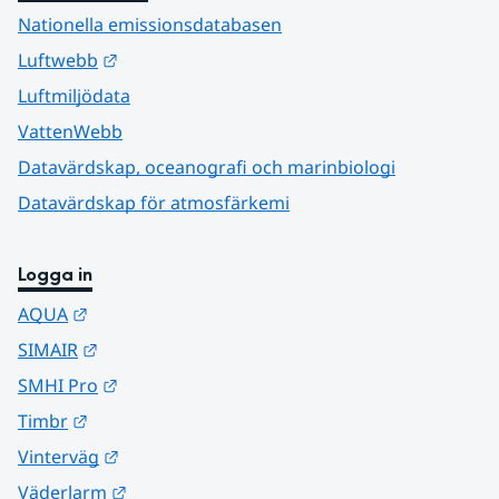
Nationella emissionsdatabasen
Länk till annan webbplats.
Luftwebb
Luftmiljödata
VattenWebb
Datavärdskap, oceanografi och marinbiologi
Datavärdskap för atmosfärkemi
Logga in
Länk till annan webbplats.
AQUA
Länk till annan webbplats.
SIMAIR
Länk till annan webbplats.
SMHI Pro
Länk till annan webbplats.
Timbr
Länk till annan webbplats.
Vinterväg
Länk till annan webbplats.
Väderlarm