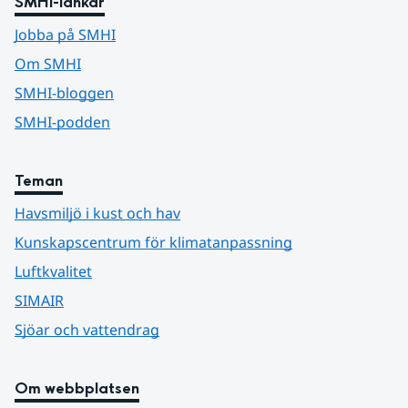
SMHI-länkar
Jobba på SMHI
Om SMHI
SMHI-bloggen
SMHI-podden
Teman
Havsmiljö i kust och hav
Kunskapscentrum för klimatanpassning
Luftkvalitet
SIMAIR
Sjöar och vattendrag
Om webbplatsen