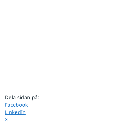
Dela sidan på
:
Dela sidan på
Facebook
Dela sidan på
LinkedIn
Dela sidan på
X