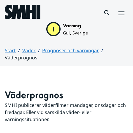
Hoppa till sidans innehåll
Meny
Varning
Gul, Sverige
Start
Väder
Prognoser och varningar
Väderprognos
Huvudinnehåll
Väderprognos
SMHI publicerar väderfilmer måndagar, onsdagar och 
fredagar. Eller vid särskilda väder- eller 
varningssituationer.