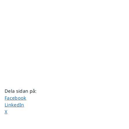
Dela sidan på
:
Dela sidan på
Facebook
Dela sidan på
LinkedIn
Dela sidan på
X