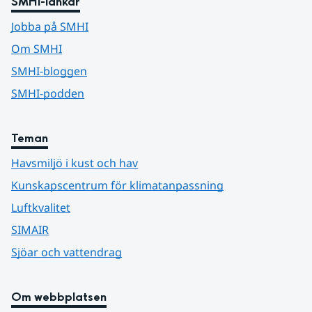
SMHI-länkar
Jobba på SMHI
Om SMHI
SMHI-bloggen
SMHI-podden
Teman
Havsmiljö i kust och hav
Kunskapscentrum för klimatanpassning
Luftkvalitet
SIMAIR
Sjöar och vattendrag
Om webbplatsen