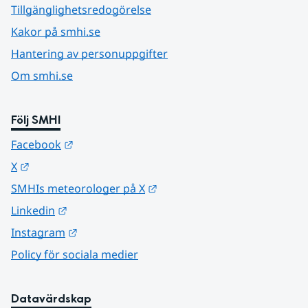
Tillgänglighetsredogörelse
Kakor på smhi.se
Hantering av personuppgifter
Om smhi.se
Följ SMHI
Länk till annan webbplats.
Facebook
Länk till annan webbplats.
X
Länk till annan webbplats.
SMHIs meteorologer på X
Länk till annan webbplats.
Linkedin
Länk till annan webbplats.
Instagram
Policy för sociala medier
Datavärdskap