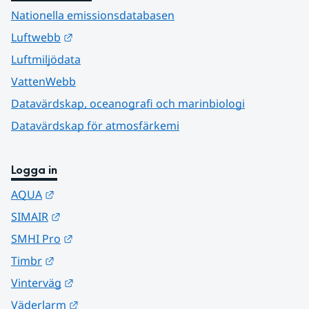
Nationella emissionsdatabasen
Länk till annan webbplats.
Luftwebb
Luftmiljödata
VattenWebb
Datavärdskap, oceanografi och marinbiologi
Datavärdskap för atmosfärkemi
Logga in
Länk till annan webbplats.
AQUA
Länk till annan webbplats.
SIMAIR
Länk till annan webbplats.
SMHI Pro
Länk till annan webbplats.
Timbr
Länk till annan webbplats.
Vinterväg
Länk till annan webbplats.
Väderlarm