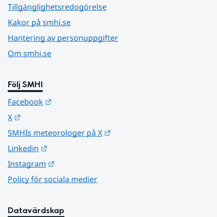
Tillgänglighetsredogörelse
Kakor på smhi.se
Hantering av personuppgifter
Om smhi.se
Följ SMHI
Länk till annan webbplats.
Facebook
Länk till annan webbplats.
X
Länk till annan webbplats.
SMHIs meteorologer på X
Länk till annan webbplats.
Linkedin
Länk till annan webbplats.
Instagram
Policy för sociala medier
Datavärdskap