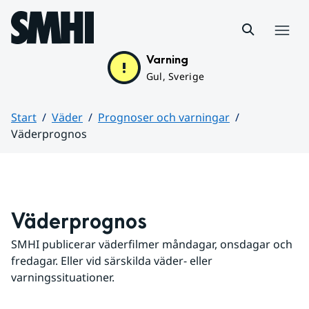
Hoppa till sidans innehåll
Meny
Varning
Gul, Sverige
Start
Väder
Prognoser och varningar
Väderprognos
Huvudinnehåll
Väderprognos
SMHI publicerar väderfilmer måndagar, onsdagar och 
fredagar. Eller vid särskilda väder- eller 
varningssituationer.