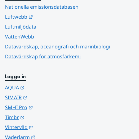
Nationella emissionsdatabasen
Länk till annan webbplats.
Luftwebb
Luftmiljödata
VattenWebb
Datavärdskap, oceanografi och marinbiologi
Datavärdskap för atmosfärkemi
Logga in
Länk till annan webbplats.
AQUA
Länk till annan webbplats.
SIMAIR
Länk till annan webbplats.
SMHI Pro
Länk till annan webbplats.
Timbr
Länk till annan webbplats.
Vinterväg
Länk till annan webbplats.
Väderlarm