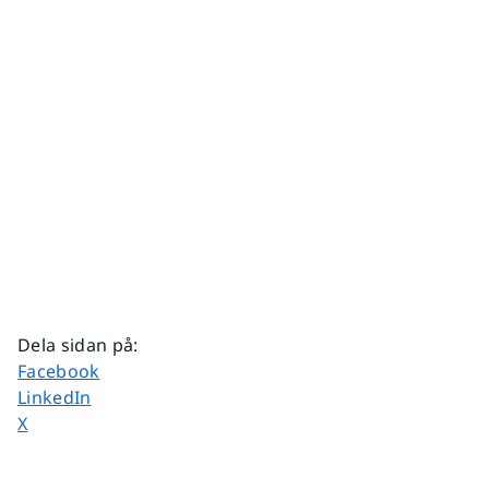
Dela sidan på
:
Dela sidan på
Facebook
Dela sidan på
LinkedIn
Dela sidan på
X