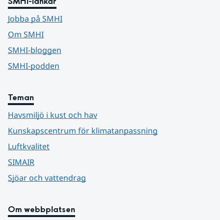
SMHI-länkar
Jobba på SMHI
Om SMHI
SMHI-bloggen
SMHI-podden
Teman
Havsmiljö i kust och hav
Kunskapscentrum för klimatanpassning
Luftkvalitet
SIMAIR
Sjöar och vattendrag
Om webbplatsen