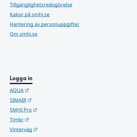
Tillgänglighetsredogörelse
Kakor på smhi.se
Hantering av personuppgifter
Om smhi.se
Logga in
Länk till annan webbplats.
AQUA
Länk till annan webbplats.
SIMAIR
Länk till annan webbplats.
SMHI Pro
Länk till annan webbplats.
Timbr
Länk till annan webbplats.
Vinterväg