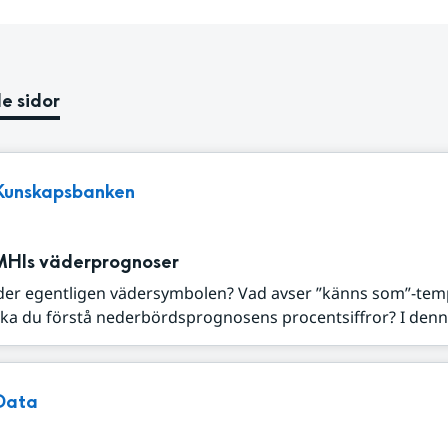
e sidor
Kunskapsbanken
MHIs väderprognoser
der egentligen vädersymbolen? Vad avser ”känns som”-tem
ka du förstå nederbördsprognosens procentsiffror? I denna
Data