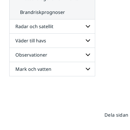
Brandriskprognoser
Radar och satellit
Väder till havs
Undersidor
för
Radar
Observationer
Undersidor
och
för
satellit
Väder
Mark och vatten
Undersidor
till
för
havs
Observationer
Undersidor
för
Mark
och
vatten
Dela sidan