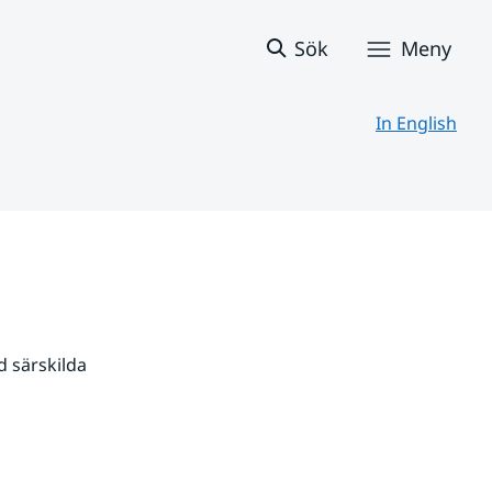
Sök
Meny
In English
 särskilda 