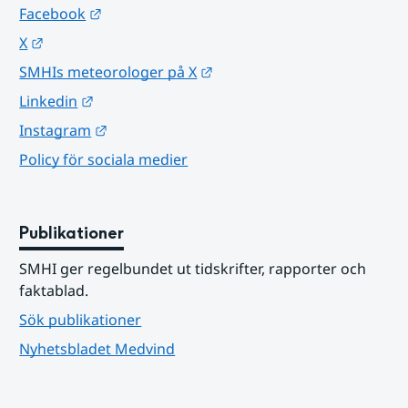
Länk till annan webbplats.
Facebook
Länk till annan webbplats.
X
Länk till annan webbplats.
SMHIs meteorologer på X
Länk till annan webbplats.
Linkedin
Länk till annan webbplats.
Instagram
Policy för sociala medier
Publikationer
SMHI ger regelbundet ut tidskrifter, rapporter och 
faktablad.
Sök publikationer
Nyhetsbladet Medvind