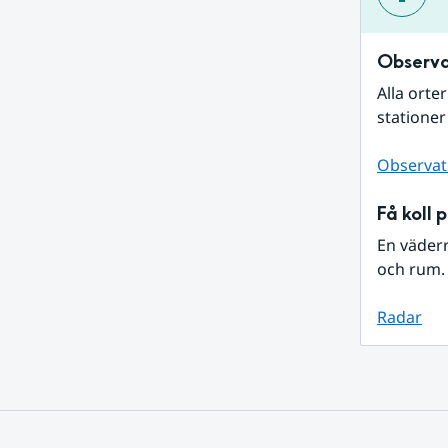
Observa
Alla orte
stationer
Observat
Få koll 
En väder
och rum. 
Radar