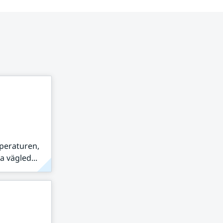
peraturen,
 vägled...