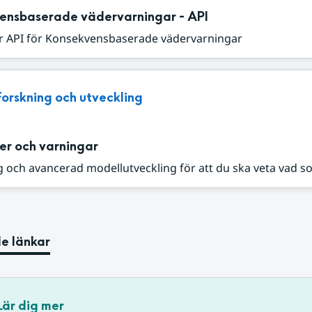
ensbaserade vädervarningar - API
r API för Konsekvensbaserade vädervarningar
Forskning och utveckling
er och varningar
 och avancerad modellutveckling för att du ska veta vad s
e länkar
Lär dig mer