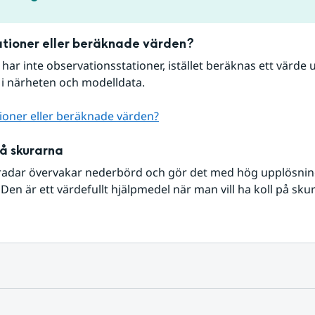
tioner eller beräknade värden?
r har inte observationsstationer, istället beräknas ett värde u
 i närheten och modelldata.
ioner eller beräknade värden?
på skurarna
radar övervakar nederbörd och gör det med hög upplösning 
Den är ett värdefullt hjälpmedel när man vill ha koll på sku