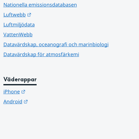
Nationella emissionsdatabasen
Länk till annan webbplats.
Luftwebb
Luftmiljödata
VattenWebb
Datavärdskap, oceanografi och marinbiologi
Datavärdskap för atmosfärkemi
Väderappar
Länk till annan webbplats.
iPhone
Länk till annan webbplats.
Android