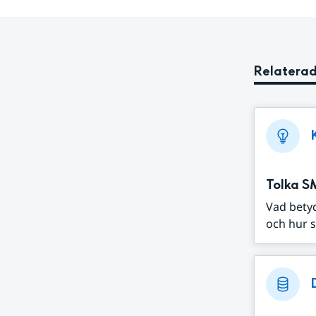
Relaterad
Tolka S
Vad bety
och hur s