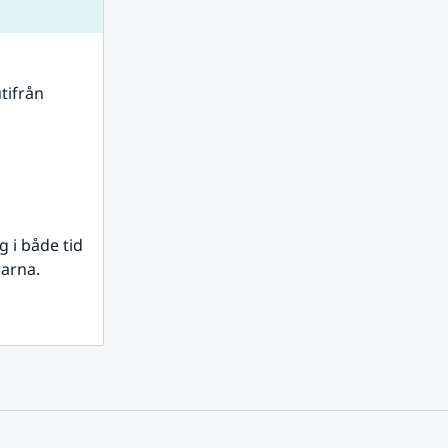
tifrån 
i både tid 
rarna.