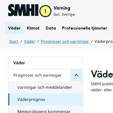
Hoppa till sidans innehåll
Varning
Gul, Sverige
Väder
Klimat
Data
Professionella tjänster
Start
Väder
Prognoser och varningar
Väderpr
varningar
och
Huvudinnehåll
Prognoser
för
Undersidor
Väder
Väde
Prognoser och varningar
SMHI public
Varningar och meddelanden
väder- eller
Väderprognos
Meteorologens kommentar