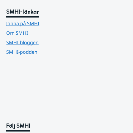
SMHI-länkar
Jobba på SMHI
Om SMHI
SMHI-bloggen
SMHI-podden
Följ SMHI