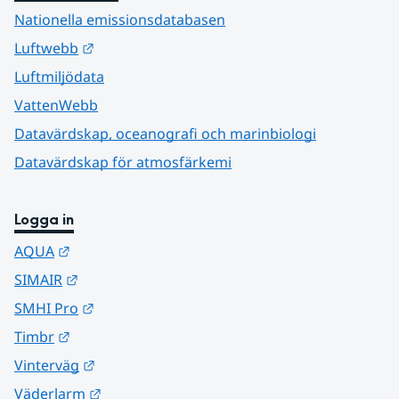
Nationella emissionsdatabasen
Länk till annan webbplats.
Luftwebb
Luftmiljödata
VattenWebb
Datavärdskap, oceanografi och marinbiologi
Datavärdskap för atmosfärkemi
Logga in
Länk till annan webbplats.
AQUA
Länk till annan webbplats.
SIMAIR
Länk till annan webbplats.
SMHI Pro
Länk till annan webbplats.
Timbr
Länk till annan webbplats.
Vinterväg
Länk till annan webbplats.
Väderlarm