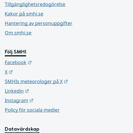
Tillgänglighetsredogörelse
Kakor på smhi.se
Hantering av personuppgifter
Om smhi.se
Följ SMHI
Länk till annan webbplats.
Facebook
Länk till annan webbplats.
X
Länk till annan webbplats.
SMHIs meteorologer på X
Länk till annan webbplats.
Linkedin
Länk till annan webbplats.
Instagram
Policy för sociala medier
Datavärdskap