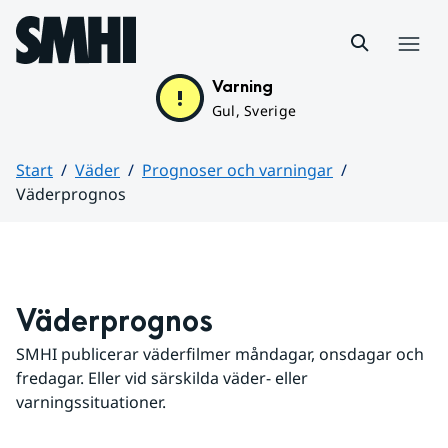
Hoppa till sidans innehåll
Meny
Varning
Gul, Sverige
Start
Väder
Prognoser och varningar
Väderprognos
Huvudinnehåll
Väderprognos
SMHI publicerar väderfilmer måndagar, onsdagar och 
fredagar. Eller vid särskilda väder- eller 
varningssituationer.