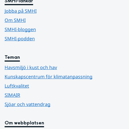
SMHI-länkar
Jobba på SMHI
Om SMHI
SMHI-bloggen
SMHI-podden
Teman
Havsmiljö i kust och hav
Kunskapscentrum för klimatanpassning
Luftkvalitet
SIMAIR
Sjöar och vattendrag
Om webbplatsen