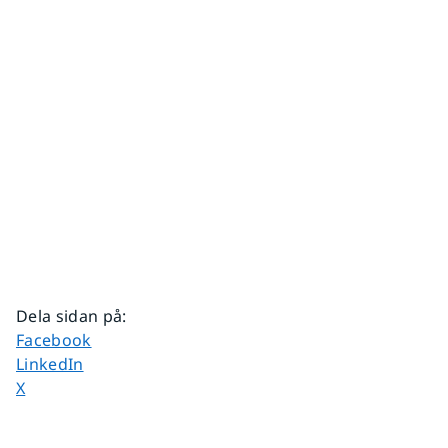
Dela sidan på
:
Dela sidan på
Facebook
Dela sidan på
LinkedIn
Dela sidan på
X