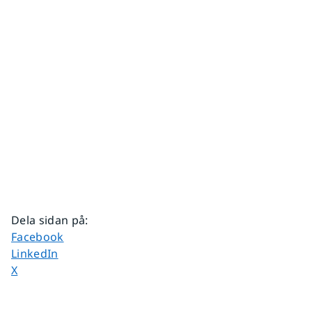
Dela sidan på
:
Dela sidan på
Facebook
Dela sidan på
LinkedIn
Dela sidan på
X