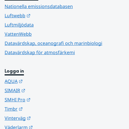
Nationella emissionsdatabasen
Länk till annan webbplats.
Luftwebb
Luftmiljödata
VattenWebb
Datavärdskap, oceanografi och marinbiologi
Datavärdskap för atmosfärkemi
Logga in
Länk till annan webbplats.
AQUA
Länk till annan webbplats.
SIMAIR
Länk till annan webbplats.
SMHI Pro
Länk till annan webbplats.
Timbr
Länk till annan webbplats.
Vinterväg
Länk till annan webbplats.
Väderlarm