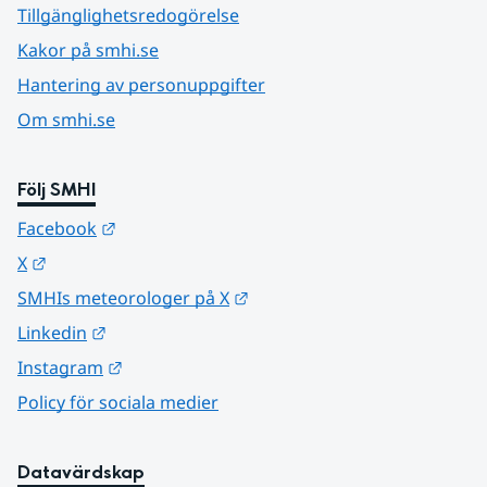
Tillgänglighetsredogörelse
Kakor på smhi.se
Hantering av personuppgifter
Om smhi.se
Följ SMHI
Länk till annan webbplats.
Facebook
Länk till annan webbplats.
X
Länk till annan webbplats.
SMHIs meteorologer på X
Länk till annan webbplats.
Linkedin
Länk till annan webbplats.
Instagram
Policy för sociala medier
Datavärdskap