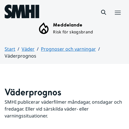
Hoppa till sidans innehåll
Meny
Meddelande
Risk för skogsbrand
Start
Väder
Prognoser och varningar
Väderprognos
Huvudinnehåll
Väderprognos
SMHI publicerar väderfilmer måndagar, onsdagar och 
fredagar. Eller vid särskilda väder- eller 
varningssituationer.