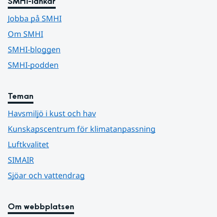
SMHI-länkar
Jobba på SMHI
Om SMHI
SMHI-bloggen
SMHI-podden
Teman
Havsmiljö i kust och hav
Kunskapscentrum för klimatanpassning
Luftkvalitet
SIMAIR
Sjöar och vattendrag
Om webbplatsen