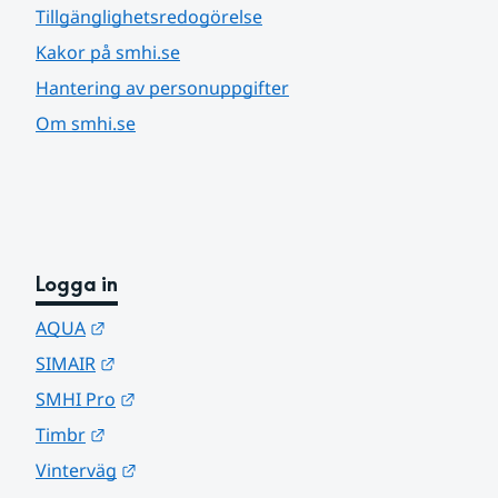
Tillgänglighetsredogörelse
Kakor på smhi.se
Hantering av personuppgifter
Om smhi.se
Logga in
Länk till annan webbplats.
AQUA
Länk till annan webbplats.
SIMAIR
Länk till annan webbplats.
SMHI Pro
Länk till annan webbplats.
Timbr
Länk till annan webbplats.
Vinterväg