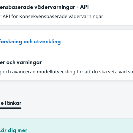
ensbaserade vädervarningar - API
r API för Konsekvensbaserade vädervarningar
Forskning och utveckling
er och varningar
 och avancerad modellutveckling för att du ska veta vad s
e länkar
Lär dig mer