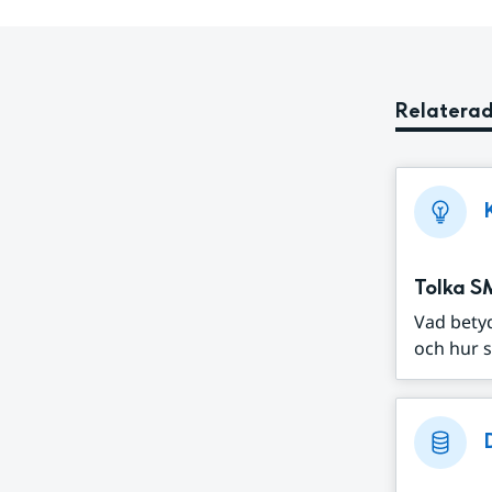
Relaterad
Tolka S
Vad bety
och hur s