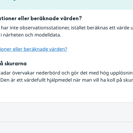
tioner eller beräknade värden?
r har inte observationsstationer, istället beräknas ett värde u
 i närheten och modelldata.
ioner eller beräknade värden?
på skurarna
radar övervakar nederbörd och gör det med hög upplösning 
Den är ett värdefullt hjälpmedel när man vill ha koll på sku