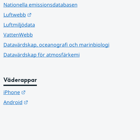
Nationella emissionsdatabasen
Länk till annan webbplats.
Luftwebb
Luftmiljödata
VattenWebb
Datavärdskap, oceanografi och marinbiologi
Datavärdskap för atmosfärkemi
Väderappar
Länk till annan webbplats.
iPhone
Länk till annan webbplats.
Android