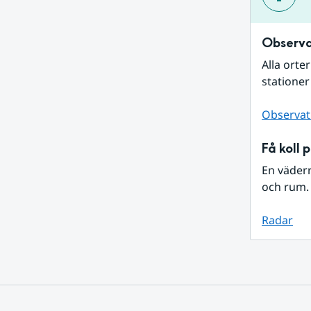
Observa
Alla orte
stationer
Observat
Få koll 
En väder
och rum. 
Radar