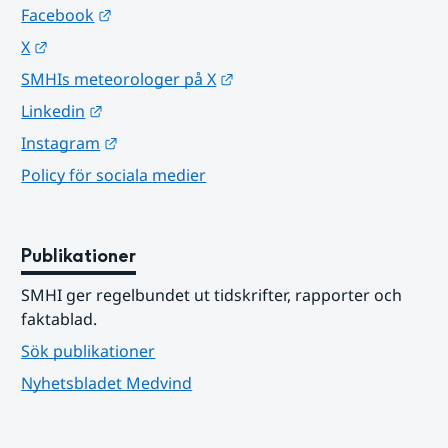
Länk till annan webbplats.
Facebook
Länk till annan webbplats.
X
Länk till annan webbplats.
SMHIs meteorologer på X
Länk till annan webbplats.
Linkedin
Länk till annan webbplats.
Instagram
Policy för sociala medier
Publikationer
SMHI ger regelbundet ut tidskrifter, rapporter och 
faktablad.
Sök publikationer
Nyhetsbladet Medvind