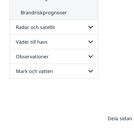
Brandriskprognoser
Radar och satellit
Väder till havs
Undersidor
för
Radar
Observationer
Undersidor
och
för
satellit
Väder
Mark och vatten
Undersidor
till
för
havs
Observationer
Undersidor
för
Mark
och
vatten
Dela sidan