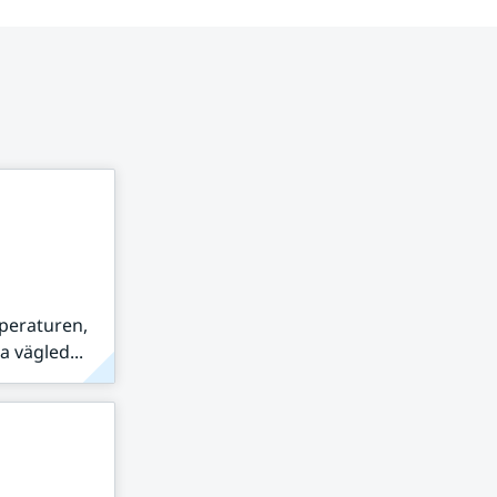
peraturen,
 vägled...