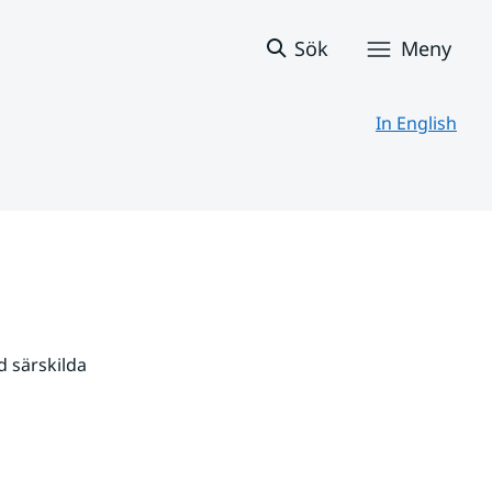
Sök
Meny
In English
 särskilda 