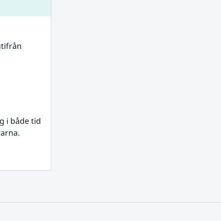
tifrån 
i både tid 
rarna.