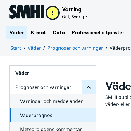
Hoppa till sidans innehåll
Varning
Gul, Sverige
Väder
Klimat
Data
Professionella tjänster
Start
Väder
Prognoser och varningar
Väderpr
varningar
och
Huvudinnehåll
Prognoser
för
Undersidor
Väder
Väde
Prognoser och varningar
SMHI public
Varningar och meddelanden
väder- eller
Väderprognos
Meteorologens kommentar