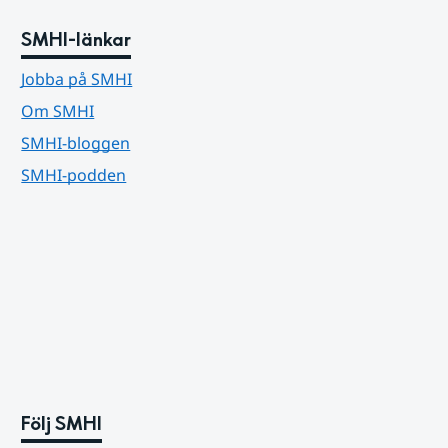
SMHI-länkar
Jobba på SMHI
Om SMHI
SMHI-bloggen
SMHI-podden
Följ SMHI