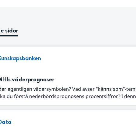
e sidor
Kunskapsbanken
MHIs väderprognoser
der egentligen vädersymbolen? Vad avser ”känns som”-tem
ka du förstå nederbördsprognosens procentsiffror? I denna
Data