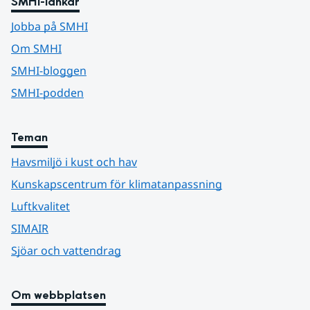
SMHI-länkar
Jobba på SMHI
Om SMHI
SMHI-bloggen
SMHI-podden
Teman
Havsmiljö i kust och hav
Kunskapscentrum för klimatanpassning
Luftkvalitet
SIMAIR
Sjöar och vattendrag
Om webbplatsen