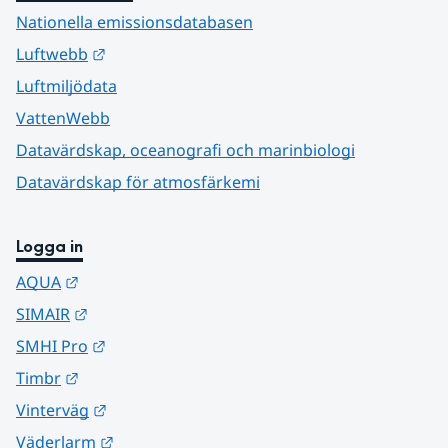
Nationella emissionsdatabasen
Länk till annan webbplats.
Luftwebb
Luftmiljödata
VattenWebb
Datavärdskap, oceanografi och marinbiologi
Datavärdskap för atmosfärkemi
Logga in
Länk till annan webbplats.
AQUA
Länk till annan webbplats.
SIMAIR
Länk till annan webbplats.
SMHI Pro
Länk till annan webbplats.
Timbr
Länk till annan webbplats.
Vinterväg
Länk till annan webbplats.
Väderlarm