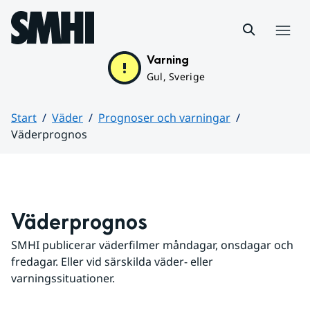
Hoppa till sidans innehåll
Meny
Varning
Gul, Sverige
Start
Väder
Prognoser och varningar
Väderprognos
Huvudinnehåll
Väderprognos
SMHI publicerar väderfilmer måndagar, onsdagar och 
fredagar. Eller vid särskilda väder- eller 
varningssituationer.