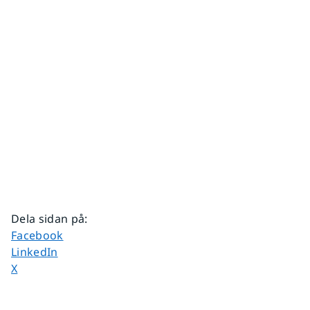
Dela sidan på
:
Dela sidan på
Facebook
Dela sidan på
LinkedIn
Dela sidan på
X