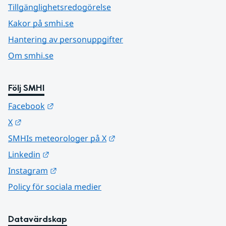
Tillgänglighetsredogörelse
Kakor på smhi.se
Hantering av personuppgifter
Om smhi.se
Följ SMHI
Länk till annan webbplats.
Facebook
Länk till annan webbplats.
X
Länk till annan webbplats.
SMHIs meteorologer på X
Länk till annan webbplats.
Linkedin
Länk till annan webbplats.
Instagram
Policy för sociala medier
Datavärdskap