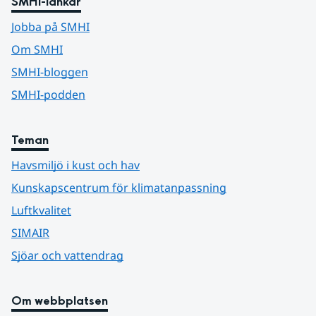
SMHI-länkar
Jobba på SMHI
Om SMHI
SMHI-bloggen
SMHI-podden
Teman
Havsmiljö i kust och hav
Kunskapscentrum för klimatanpassning
Luftkvalitet
SIMAIR
Sjöar och vattendrag
Om webbplatsen