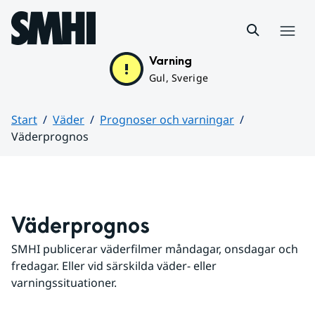
Hoppa till sidans innehåll
Meny
Varning
Gul, Sverige
Start
Väder
Prognoser och varningar
Väderprognos
Huvudinnehåll
Väderprognos
SMHI publicerar väderfilmer måndagar, onsdagar och 
fredagar. Eller vid särskilda väder- eller 
varningssituationer.