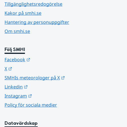
Tillgänglighetsredogörelse
Kakor på smhi.se
Hantering av personuppgifter
Om smhi.se
Följ SMHI
Länk till annan webbplats.
Facebook
Länk till annan webbplats.
X
Länk till annan webbplats.
SMHIs meteorologer på X
Länk till annan webbplats.
Linkedin
Länk till annan webbplats.
Instagram
Policy för sociala medier
Datavärdskap