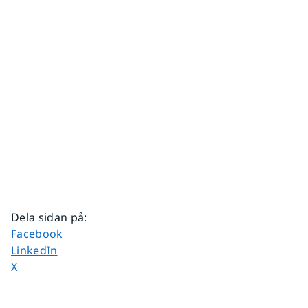
Dela sidan på
:
Dela sidan på
Facebook
Dela sidan på
LinkedIn
Dela sidan på
X