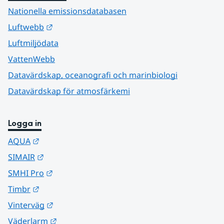
Nationella emissionsdatabasen
Länk till annan webbplats.
Luftwebb
Luftmiljödata
VattenWebb
Datavärdskap, oceanografi och marinbiologi
Datavärdskap för atmosfärkemi
Logga in
Länk till annan webbplats.
AQUA
Länk till annan webbplats.
SIMAIR
Länk till annan webbplats.
SMHI Pro
Länk till annan webbplats.
Timbr
Länk till annan webbplats.
Vinterväg
Länk till annan webbplats.
Väderlarm