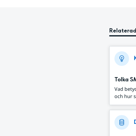
Relaterad
Tolka S
Vad bety
och hur s