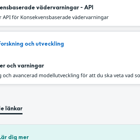
ensbaserade vädervarningar - API
r API för Konsekvensbaserade vädervarningar
Forskning och utveckling
er och varningar
 och avancerad modellutveckling för att du ska veta vad s
e länkar
Lär dig mer