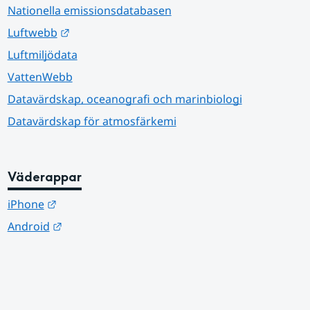
Nationella emissionsdatabasen
Länk till annan webbplats.
Luftwebb
Luftmiljödata
VattenWebb
Datavärdskap, oceanografi och marinbiologi
Datavärdskap för atmosfärkemi
Väderappar
Länk till annan webbplats.
iPhone
Länk till annan webbplats.
Android