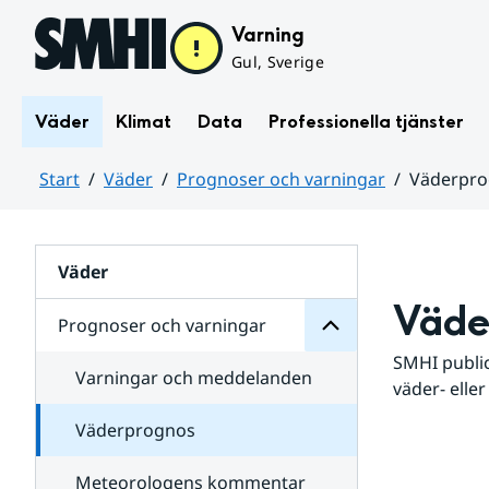
Hoppa till sidans innehåll
Varning
Gul, Sverige
Väder
Klimat
Data
Professionella tjänster
Start
Väder
Prognoser och varningar
Väderpr
varningar
och
Huvudinnehåll
Prognoser
för
Undersidor
Väder
Väde
Prognoser och varningar
SMHI public
Varningar och meddelanden
väder- eller
Väderprognos
Meteorologens kommentar