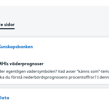
e sidor
Kunskapsbanken
MHIs väderprognoser
der egentligen vädersymbolen? Vad avser ”känns som”-tem
ka du förstå nederbördsprognosens procentsiffror? I denna
Data