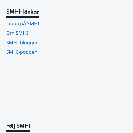
SMHI-länkar
Jobba på SMHI
Om SMHI
SMHI-bloggen
SMHI-podden
Följ SMHI