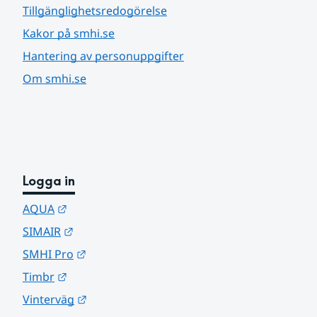
Tillgänglighetsredogörelse
Kakor på smhi.se
Hantering av personuppgifter
Om smhi.se
Logga in
Länk till annan webbplats.
AQUA
Länk till annan webbplats.
SIMAIR
Länk till annan webbplats.
SMHI Pro
Länk till annan webbplats.
Timbr
Länk till annan webbplats.
Vinterväg