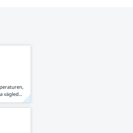
peraturen,
 vägled...