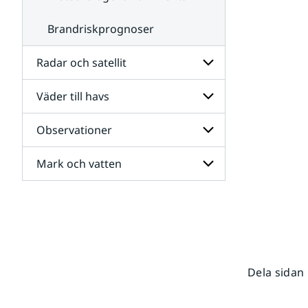
Brandriskprognoser
Radar och satellit
Väder till havs
Undersidor
för
Radar
Observationer
Undersidor
och
för
satellit
Väder
Mark och vatten
Undersidor
till
för
havs
Observationer
Undersidor
för
Mark
och
vatten
Dela sidan