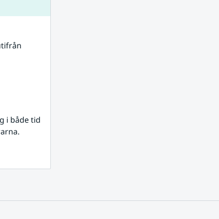
tifrån 
i både tid 
rarna.