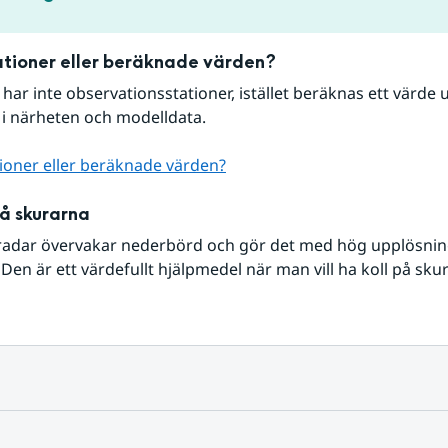
tioner eller beräknade värden?
r har inte observationsstationer, istället beräknas ett värde u
 i närheten och modelldata.
ioner eller beräknade värden?
på skurarna
radar övervakar nederbörd och gör det med hög upplösning 
Den är ett värdefullt hjälpmedel när man vill ha koll på sku