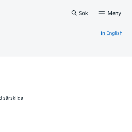
Sök
Meny
In English
 särskilda 