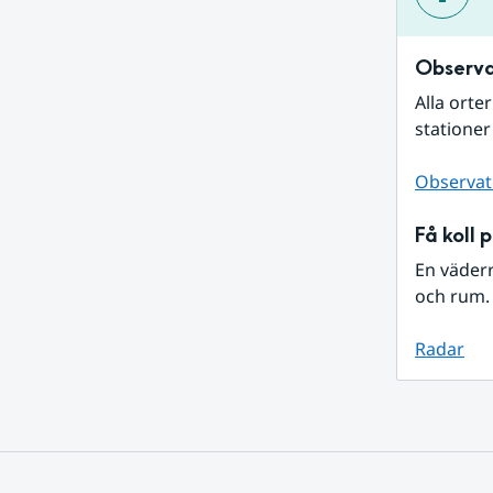
Observa
Alla orte
stationer
Observat
Få koll 
En väder
och rum. 
Radar