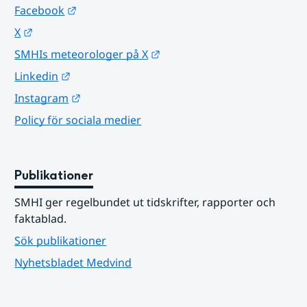
Länk till annan webbplats.
Facebook
Länk till annan webbplats.
X
Länk till annan webbplats.
SMHIs meteorologer på X
Länk till annan webbplats.
Linkedin
Länk till annan webbplats.
Instagram
Policy för sociala medier
Publikationer
SMHI ger regelbundet ut tidskrifter, rapporter och 
faktablad.
Sök publikationer
Nyhetsbladet Medvind