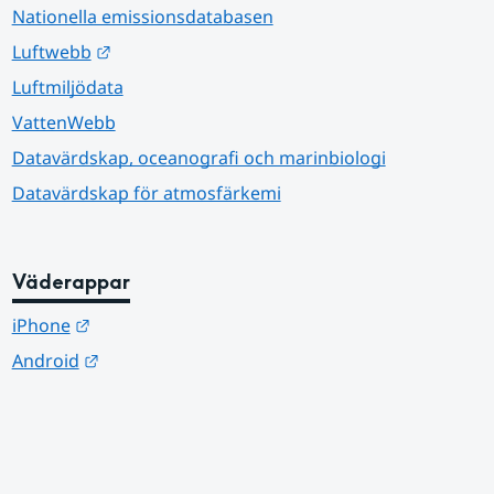
Nationella emissionsdatabasen
Länk till annan webbplats.
Luftwebb
Luftmiljödata
VattenWebb
Datavärdskap, oceanografi och marinbiologi
Datavärdskap för atmosfärkemi
Väderappar
Länk till annan webbplats.
iPhone
Länk till annan webbplats.
Android