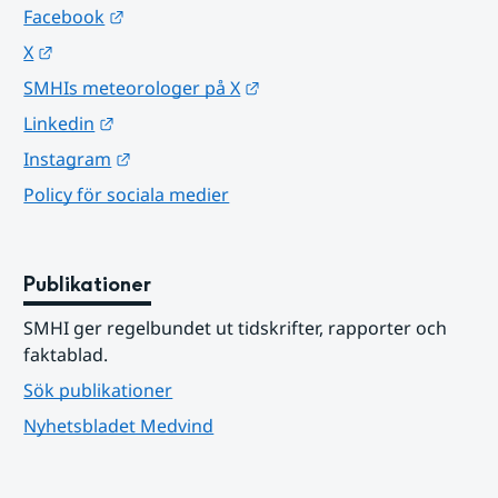
Länk till annan webbplats.
Facebook
Länk till annan webbplats.
X
Länk till annan webbplats.
SMHIs meteorologer på X
Länk till annan webbplats.
Linkedin
Länk till annan webbplats.
Instagram
Policy för sociala medier
Publikationer
SMHI ger regelbundet ut tidskrifter, rapporter och 
faktablad.
Sök publikationer
Nyhetsbladet Medvind