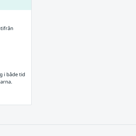
tifrån 
i både tid 
rarna.