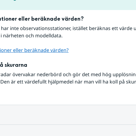
tioner eller beräknade värden?
r har inte observationsstationer, istället beräknas ett värde u
 i närheten och modelldata.
ioner eller beräknade värden?
på skurarna
radar övervakar nederbörd och gör det med hög upplösning 
Den är ett värdefullt hjälpmedel när man vill ha koll på sku