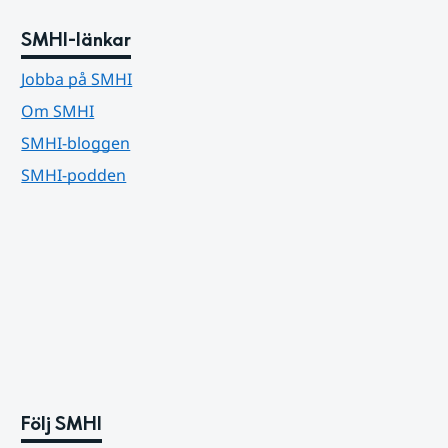
SMHI-länkar
Jobba på SMHI
Om SMHI
SMHI-bloggen
SMHI-podden
Följ SMHI