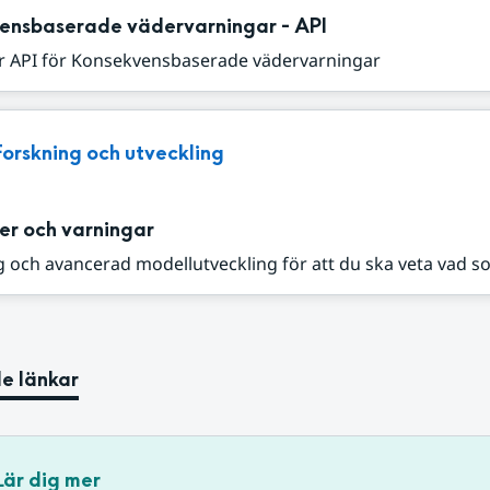
ensbaserade vädervarningar - API
r API för Konsekvensbaserade vädervarningar
Forskning och utveckling
er och varningar
 och avancerad modellutveckling för att du ska veta vad s
e länkar
Lär dig mer