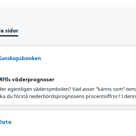
e sidor
Kunskapsbanken
MHIs väderprognoser
der egentligen vädersymbolen? Vad avser ”känns som”-tem
ka du förstå nederbördsprognosens procentsiffror? I denna
Data