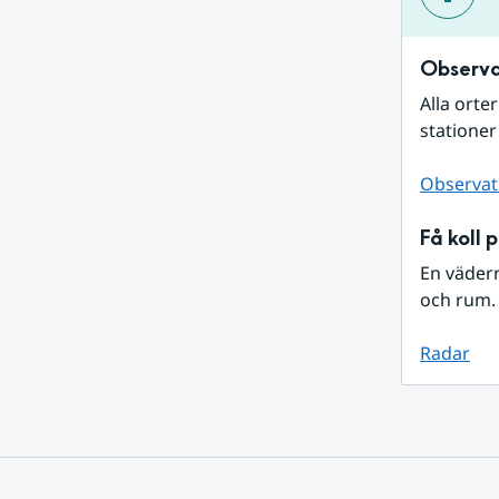
Observa
Alla orte
stationer
Observat
Få koll 
En väder
och rum. 
Radar