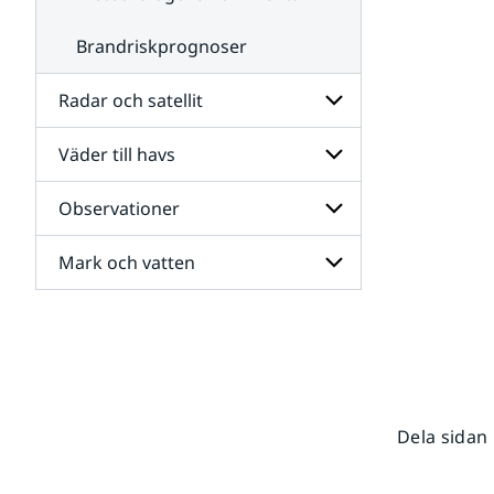
Brandriskprognoser
Radar och satellit
Väder till havs
Undersidor
för
Radar
Observationer
Undersidor
och
för
satellit
Väder
Mark och vatten
Undersidor
till
för
havs
Observationer
Undersidor
för
Mark
och
vatten
Dela sidan