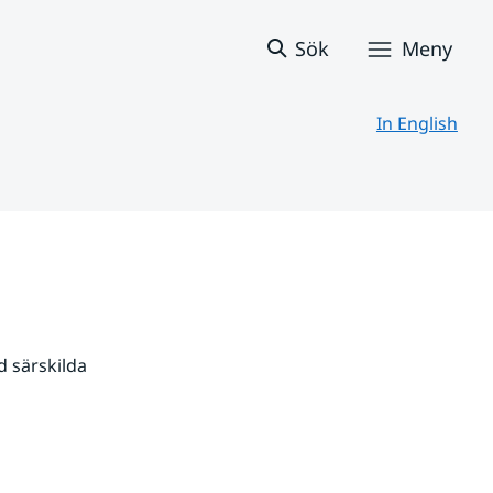
Sök
Meny
In English
 särskilda 