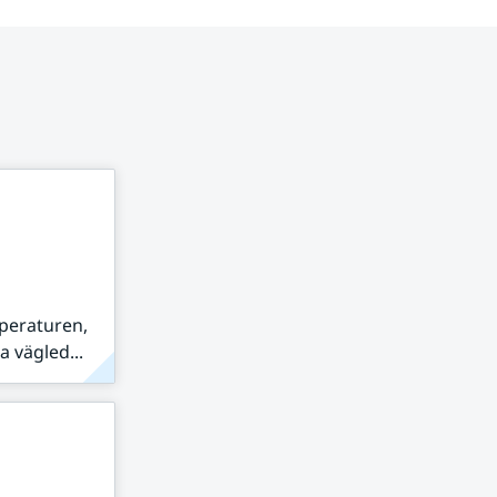
peraturen,
 vägled...