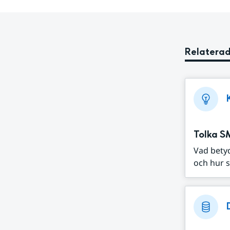
Relaterad
Tolka S
Vad bety
och hur s