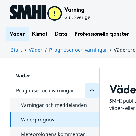
Hoppa till sidans innehåll
Varning
Gul, Sverige
Väder
Klimat
Data
Professionella tjänster
Start
Väder
Prognoser och varningar
Väderpr
varningar
och
Huvudinnehåll
Prognoser
för
Undersidor
Väder
Väde
Prognoser och varningar
SMHI public
Varningar och meddelanden
väder- eller
Väderprognos
Meteorologens kommentar