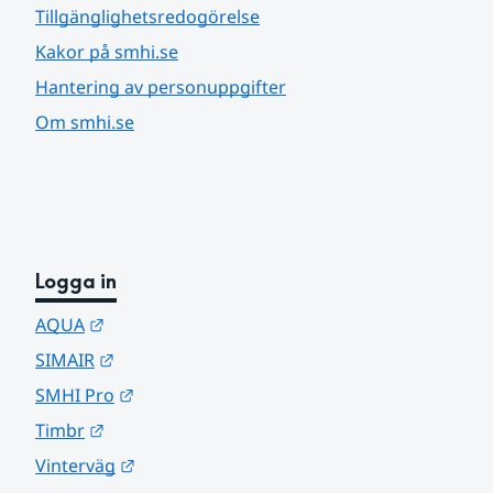
Tillgänglighetsredogörelse
Kakor på smhi.se
Hantering av personuppgifter
Om smhi.se
Logga in
Länk till annan webbplats.
AQUA
Länk till annan webbplats.
SIMAIR
Länk till annan webbplats.
SMHI Pro
Länk till annan webbplats.
Timbr
Länk till annan webbplats.
Vinterväg