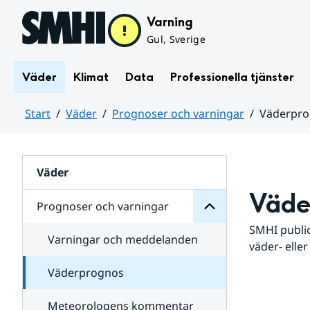
Hoppa till sidans innehåll
Varning
Gul, Sverige
Väder
Klimat
Data
Professionella tjänster
Start
Väder
Prognoser och varningar
Väderpr
varningar
och
Huvudinnehåll
Prognoser
för
Undersidor
Väder
Väde
Prognoser och varningar
SMHI public
Varningar och meddelanden
väder- eller
Väderprognos
Meteorologens kommentar