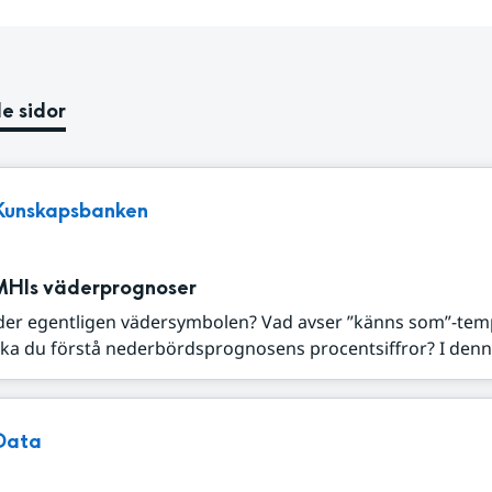
e sidor
Kunskapsbanken
MHIs väderprognoser
der egentligen vädersymbolen? Vad avser ”känns som”-tem
ka du förstå nederbördsprognosens procentsiffror? I denna
Data