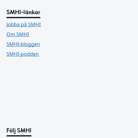
SMHI-länkar
Jobba på SMHI
Om SMHI
SMHI-bloggen
SMHI-podden
Följ SMHI