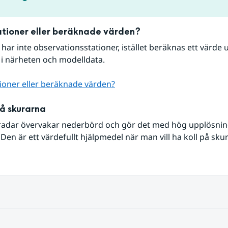
tioner eller beräknade värden?
r har inte observationsstationer, istället beräknas ett värde u
 i närheten och modelldata.
ioner eller beräknade värden?
på skurarna
radar övervakar nederbörd och gör det med hög upplösning 
Den är ett värdefullt hjälpmedel när man vill ha koll på sku