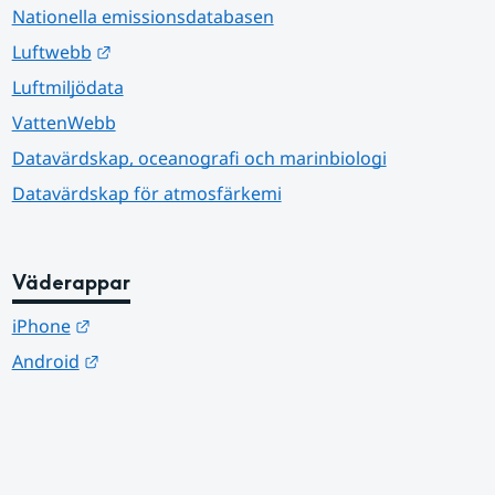
Nationella emissionsdatabasen
Länk till annan webbplats.
Luftwebb
Luftmiljödata
VattenWebb
Datavärdskap, oceanografi och marinbiologi
Datavärdskap för atmosfärkemi
Väderappar
Länk till annan webbplats.
iPhone
Länk till annan webbplats.
Android