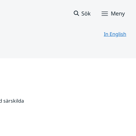
Sök
Meny
In English
 särskilda 