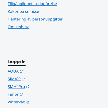
Tillgänglighetsredogörelse
Kakor på smhi.se
Hantering av personuppgifter
Om smhi.se
Logga in
Länk till annan webbplats.
AQUA
Länk till annan webbplats.
SIMAIR
Länk till annan webbplats.
SMHI Pro
Länk till annan webbplats.
Timbr
Länk till annan webbplats.
Vinterväg