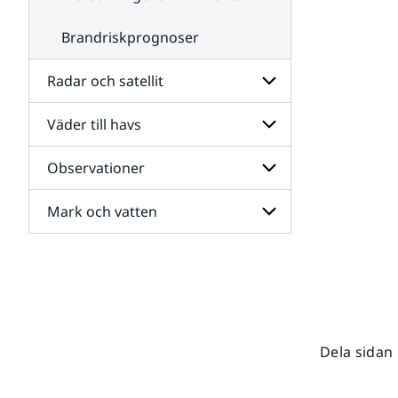
Brandriskprognoser
Radar och satellit
Väder till havs
Undersidor
för
Radar
Observationer
Undersidor
och
för
satellit
Väder
Mark och vatten
Undersidor
till
för
havs
Observationer
Undersidor
för
Mark
och
vatten
Dela sidan