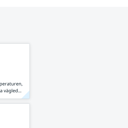
peraturen,
 vägled...