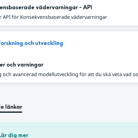
ensbaserade vädervarningar - API
r API för Konsekvensbaserade vädervarningar
Forskning och utveckling
er och varningar
 och avancerad modellutveckling för att du ska veta vad s
e länkar
Lär dig mer