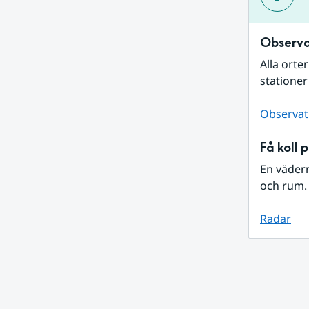
Observa
Alla orte
stationer
Observat
Få koll 
En väder
och rum. 
Radar