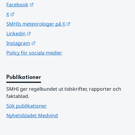
Länk till annan webbplats.
Facebook
Länk till annan webbplats.
X
Länk till annan webbplats.
SMHIs meteorologer på X
Länk till annan webbplats.
Linkedin
Länk till annan webbplats.
Instagram
Policy för sociala medier
Publikationer
SMHI ger regelbundet ut tidskrifter, rapporter och 
faktablad.
Sök publikationer
Nyhetsbladet Medvind