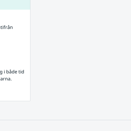
tifrån 
i både tid 
rarna.