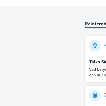
Relaterad
Tolka S
Vad bety
och hur s