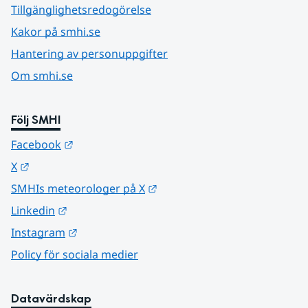
Tillgänglighetsredogörelse
Kakor på smhi.se
Hantering av personuppgifter
Om smhi.se
Följ SMHI
Länk till annan webbplats.
Facebook
Länk till annan webbplats.
X
Länk till annan webbplats.
SMHIs meteorologer på X
Länk till annan webbplats.
Linkedin
Länk till annan webbplats.
Instagram
Policy för sociala medier
Datavärdskap