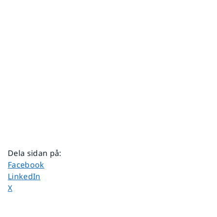
Dela sidan på
:
Dela sidan på
Facebook
Dela sidan på
LinkedIn
Dela sidan på
X