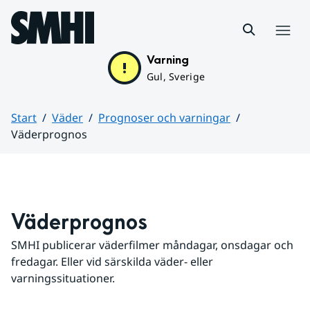
Hoppa till sidans innehåll
Meny
Varning
Gul, Sverige
Start
Väder
Prognoser och varningar
Väderprognos
Huvudinnehåll
Väderprognos
SMHI publicerar väderfilmer måndagar, onsdagar och 
fredagar. Eller vid särskilda väder- eller 
varningssituationer.