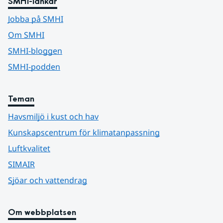
SMHI-länkar
Jobba på SMHI
Om SMHI
SMHI-bloggen
SMHI-podden
Teman
Havsmiljö i kust och hav
Kunskapscentrum för klimatanpassning
Luftkvalitet
SIMAIR
Sjöar och vattendrag
Om webbplatsen