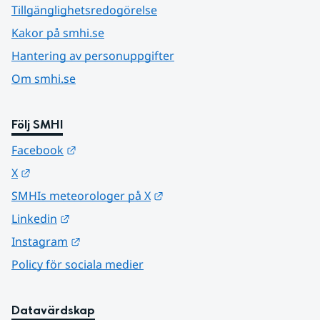
Tillgänglighetsredogörelse
Kakor på smhi.se
Hantering av personuppgifter
Om smhi.se
Följ SMHI
Länk till annan webbplats.
Facebook
Länk till annan webbplats.
X
Länk till annan webbplats.
SMHIs meteorologer på X
Länk till annan webbplats.
Linkedin
Länk till annan webbplats.
Instagram
Policy för sociala medier
Datavärdskap