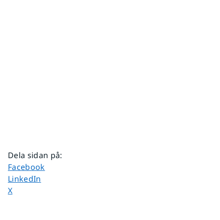
Dela sidan på
:
Dela sidan på
Facebook
Dela sidan på
LinkedIn
Dela sidan på
X