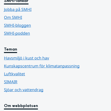
SMHI-länkar
Jobba på SMHI
Om SMHI
SMHI-bloggen
SMHI-podden
Teman
Havsmiljö i kust och hav
Kunskapscentrum för klimatanpassning
Luftkvalitet
SIMAIR
Sjöar och vattendrag
Om webbplatsen