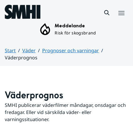
Hoppa till sidans innehåll
Meny
Meddelande
Risk för skogsbrand
Start
Väder
Prognoser och varningar
Väderprognos
Huvudinnehåll
Väderprognos
SMHI publicerar väderfilmer måndagar, onsdagar och 
fredagar. Eller vid särskilda väder- eller 
varningssituationer.