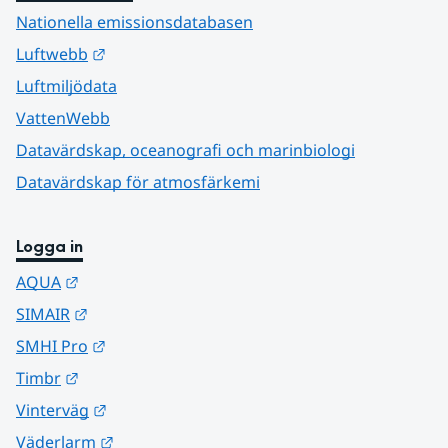
Nationella emissionsdatabasen
Länk till annan webbplats.
Luftwebb
Luftmiljödata
VattenWebb
Datavärdskap, oceanografi och marinbiologi
Datavärdskap för atmosfärkemi
Logga in
Länk till annan webbplats.
AQUA
Länk till annan webbplats.
SIMAIR
Länk till annan webbplats.
SMHI Pro
Länk till annan webbplats.
Timbr
Länk till annan webbplats.
Vinterväg
Länk till annan webbplats.
Väderlarm