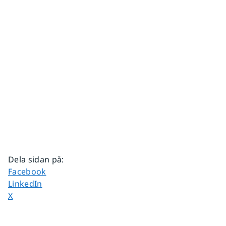
Dela sidan på
:
Dela sidan på
Facebook
Dela sidan på
LinkedIn
Dela sidan på
X