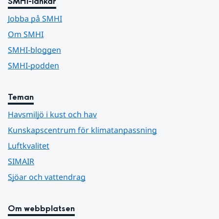
SMHI-länkar
Jobba på SMHI
Om SMHI
SMHI-bloggen
SMHI-podden
Teman
Havsmiljö i kust och hav
Kunskapscentrum för klimatanpassning
Luftkvalitet
SIMAIR
Sjöar och vattendrag
Om webbplatsen