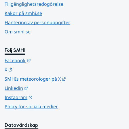
Tillgänglighetsredogörelse
Kakor på smhi.se
Hantering av personuppgifter
Om smhi.se
Följ SMHI
Länk till annan webbplats.
Facebook
Länk till annan webbplats.
X
Länk till annan webbplats.
SMHIs meteorologer på X
Länk till annan webbplats.
Linkedin
Länk till annan webbplats.
Instagram
Policy för sociala medier
Datavärdskap