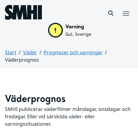
Hoppa till sidans innehåll
Meny
Varning
Gul, Sverige
Start
Väder
Prognoser och varningar
Väderprognos
Huvudinnehåll
Väderprognos
SMHI publicerar väderfilmer måndagar, onsdagar och 
fredagar. Eller vid särskilda väder- eller 
varningssituationer.