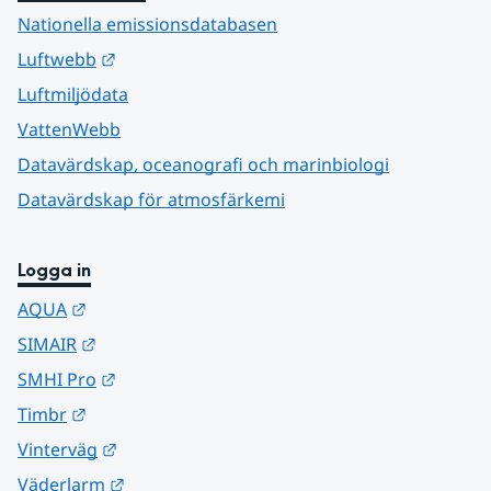
Nationella emissionsdatabasen
Länk till annan webbplats.
Luftwebb
Luftmiljödata
VattenWebb
Datavärdskap, oceanografi och marinbiologi
Datavärdskap för atmosfärkemi
Logga in
Länk till annan webbplats.
AQUA
Länk till annan webbplats.
SIMAIR
Länk till annan webbplats.
SMHI Pro
Länk till annan webbplats.
Timbr
Länk till annan webbplats.
Vinterväg
Länk till annan webbplats.
Väderlarm