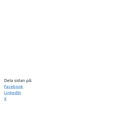
Dela sidan på
:
Dela sidan på
Facebook
Dela sidan på
LinkedIn
Dela sidan på
X