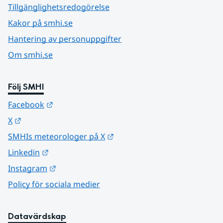
Tillgänglighetsredogörelse
Kakor på smhi.se
Hantering av personuppgifter
Om smhi.se
Följ SMHI
Länk till annan webbplats.
Facebook
Länk till annan webbplats.
X
Länk till annan webbplats.
SMHIs meteorologer på X
Länk till annan webbplats.
Linkedin
Länk till annan webbplats.
Instagram
Policy för sociala medier
Datavärdskap