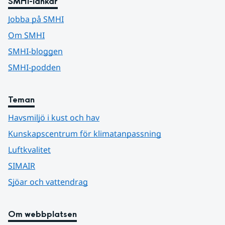
SMHI-länkar
Jobba på SMHI
Om SMHI
SMHI-bloggen
SMHI-podden
Teman
Havsmiljö i kust och hav
Kunskapscentrum för klimatanpassning
Luftkvalitet
SIMAIR
Sjöar och vattendrag
Om webbplatsen