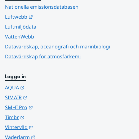
Nationella emissionsdatabasen
Länk till annan webbplats.
Luftwebb
Luftmiljödata
VattenWebb
Datavärdskap, oceanografi och marinbiologi
Datavärdskap för atmosfärkemi
Logga in
Länk till annan webbplats.
AQUA
Länk till annan webbplats.
SIMAIR
Länk till annan webbplats.
SMHI Pro
Länk till annan webbplats.
Timbr
Länk till annan webbplats.
Vinterväg
Länk till annan webbplats.
Väderlarm