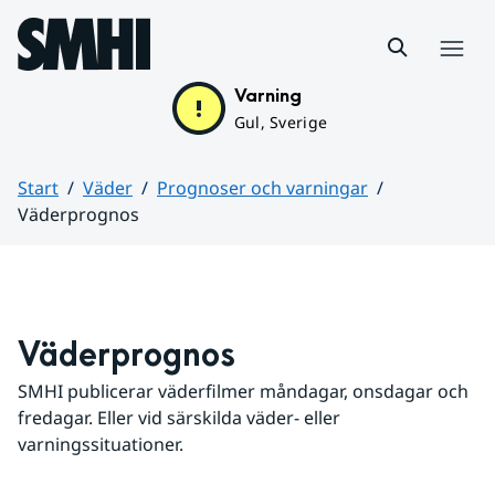
Hoppa till sidans innehåll
Meny
Varning
Gul, Sverige
Start
Väder
Prognoser och varningar
Väderprognos
Huvudinnehåll
Väderprognos
SMHI publicerar väderfilmer måndagar, onsdagar och 
fredagar. Eller vid särskilda väder- eller 
varningssituationer.