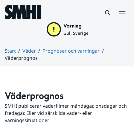
Hoppa till sidans innehåll
Meny
Varning
Gul, Sverige
Start
Väder
Prognoser och varningar
Väderprognos
Huvudinnehåll
Väderprognos
SMHI publicerar väderfilmer måndagar, onsdagar och 
fredagar. Eller vid särskilda väder- eller 
varningssituationer.