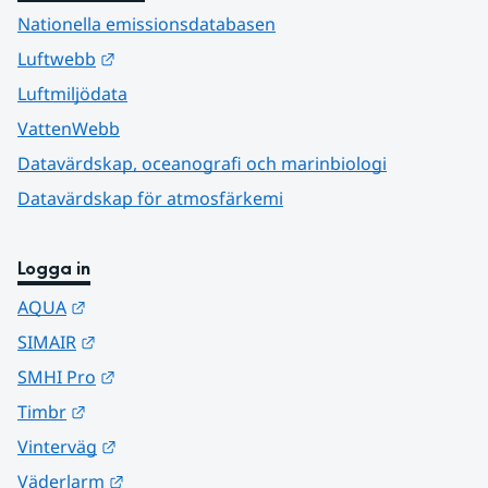
Nationella emissionsdatabasen
Länk till annan webbplats.
Luftwebb
Luftmiljödata
VattenWebb
Datavärdskap, oceanografi och marinbiologi
Datavärdskap för atmosfärkemi
Logga in
Länk till annan webbplats.
AQUA
Länk till annan webbplats.
SIMAIR
Länk till annan webbplats.
SMHI Pro
Länk till annan webbplats.
Timbr
Länk till annan webbplats.
Vinterväg
Länk till annan webbplats.
Väderlarm