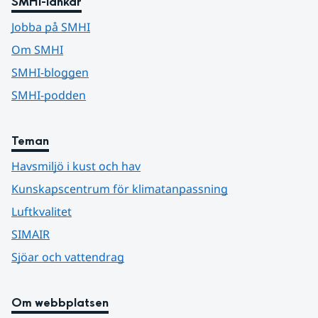
SMHI-länkar
Jobba på SMHI
Om SMHI
SMHI-bloggen
SMHI-podden
Teman
Havsmiljö i kust och hav
Kunskapscentrum för klimatanpassning
Luftkvalitet
SIMAIR
Sjöar och vattendrag
Om webbplatsen