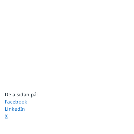
Dela sidan på
:
Dela sidan på
Facebook
Dela sidan på
LinkedIn
Dela sidan på
X