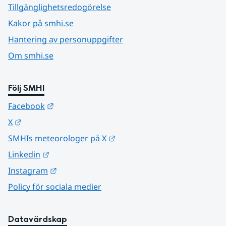
Tillgänglighetsredogörelse
Kakor på smhi.se
Hantering av personuppgifter
Om smhi.se
Följ SMHI
Länk till annan webbplats.
Facebook
Länk till annan webbplats.
X
Länk till annan webbplats.
SMHIs meteorologer på X
Länk till annan webbplats.
Linkedin
Länk till annan webbplats.
Instagram
Policy för sociala medier
Datavärdskap