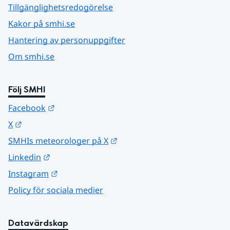
Tillgänglighetsredogörelse
Kakor på smhi.se
Hantering av personuppgifter
Om smhi.se
Följ SMHI
Länk till annan webbplats.
Facebook
Länk till annan webbplats.
X
Länk till annan webbplats.
SMHIs meteorologer på X
Länk till annan webbplats.
Linkedin
Länk till annan webbplats.
Instagram
Policy för sociala medier
Datavärdskap