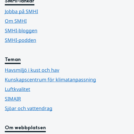
SMHI-länkar
Jobba på SMHI
Om SMHI
SMHI-bloggen
SMHI-podden
Teman
Havsmiljö i kust och hav
Kunskapscentrum för klimatanpassning
Luftkvalitet
SIMAIR
Sjöar och vattendrag
Om webbplatsen