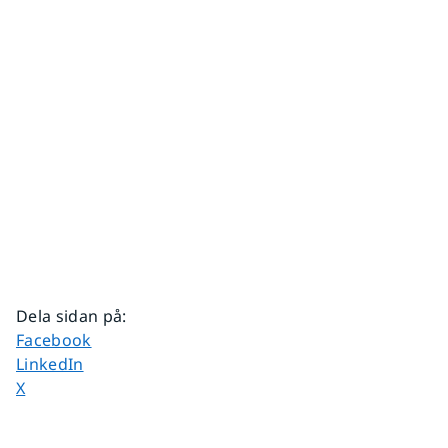
Dela sidan på
:
Dela sidan på
Facebook
Dela sidan på
LinkedIn
Dela sidan på
X