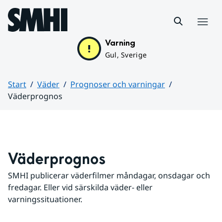
Hoppa till sidans innehåll
Meny
Varning
Gul, Sverige
Start
Väder
Prognoser och varningar
Väderprognos
Huvudinnehåll
Väderprognos
SMHI publicerar väderfilmer måndagar, onsdagar och 
fredagar. Eller vid särskilda väder- eller 
varningssituationer.