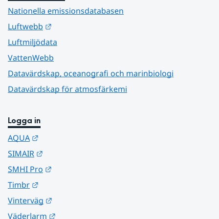
Nationella emissionsdatabasen
Länk till annan webbplats.
Luftwebb
Luftmiljödata
VattenWebb
Datavärdskap, oceanografi och marinbiologi
Datavärdskap för atmosfärkemi
Logga in
Länk till annan webbplats.
AQUA
Länk till annan webbplats.
SIMAIR
Länk till annan webbplats.
SMHI Pro
Länk till annan webbplats.
Timbr
Länk till annan webbplats.
Vinterväg
Länk till annan webbplats.
Väderlarm