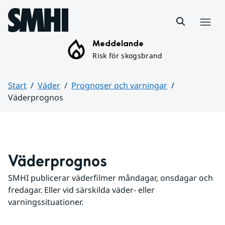
Hoppa till sidans innehåll
Meny
Meddelande
Risk för skogsbrand
Start
Väder
Prognoser och varningar
Väderprognos
Huvudinnehåll
Väderprognos
SMHI publicerar väderfilmer måndagar, onsdagar och 
fredagar. Eller vid särskilda väder- eller 
varningssituationer.