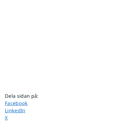
Dela sidan på
:
Dela sidan på
Facebook
Dela sidan på
LinkedIn
Dela sidan på
X