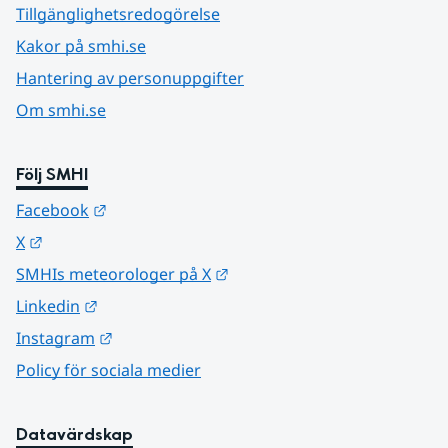
Tillgänglighetsredogörelse
Kakor på smhi.se
Hantering av personuppgifter
Om smhi.se
Följ SMHI
Länk till annan webbplats.
Facebook
Länk till annan webbplats.
X
Länk till annan webbplats.
SMHIs meteorologer på X
Länk till annan webbplats.
Linkedin
Länk till annan webbplats.
Instagram
Policy för sociala medier
Datavärdskap