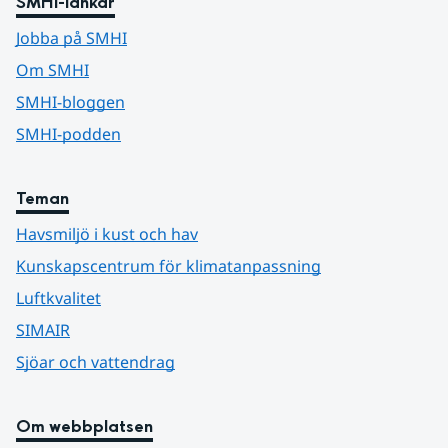
SMHI-länkar
Jobba på SMHI
Om SMHI
SMHI-bloggen
SMHI-podden
Teman
Havsmiljö i kust och hav
Kunskapscentrum för klimatanpassning
Luftkvalitet
SIMAIR
Sjöar och vattendrag
Om webbplatsen