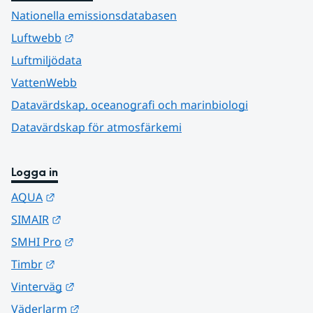
Nationella emissionsdatabasen
Länk till annan webbplats.
Luftwebb
Luftmiljödata
VattenWebb
Datavärdskap, oceanografi och marinbiologi
Datavärdskap för atmosfärkemi
Logga in
Länk till annan webbplats.
AQUA
Länk till annan webbplats.
SIMAIR
Länk till annan webbplats.
SMHI Pro
Länk till annan webbplats.
Timbr
Länk till annan webbplats.
Vinterväg
Länk till annan webbplats.
Väderlarm