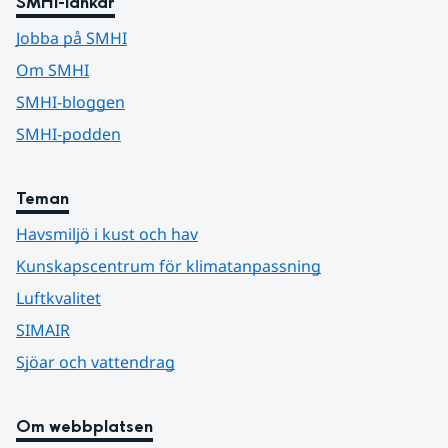
SMHI-länkar
Jobba på SMHI
Om SMHI
SMHI-bloggen
SMHI-podden
Teman
Havsmiljö i kust och hav
Kunskapscentrum för klimatanpassning
Luftkvalitet
SIMAIR
Sjöar och vattendrag
Om webbplatsen