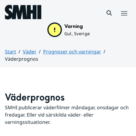
Hoppa till sidans innehåll
Meny
Varning
Gul, Sverige
Start
Väder
Prognoser och varningar
Väderprognos
Huvudinnehåll
Väderprognos
SMHI publicerar väderfilmer måndagar, onsdagar och 
fredagar. Eller vid särskilda väder- eller 
varningssituationer.