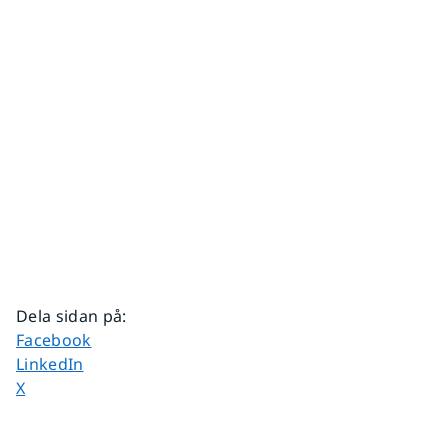
Dela sidan på
:
Dela sidan på
Facebook
Dela sidan på
LinkedIn
Dela sidan på
X