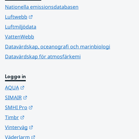
Nationella emissionsdatabasen
Länk till annan webbplats.
Luftwebb
Luftmiljödata
VattenWebb
Datavärdskap, oceanografi och marinbiologi
Datavärdskap för atmosfärkemi
Logga in
Länk till annan webbplats.
AQUA
Länk till annan webbplats.
SIMAIR
Länk till annan webbplats.
SMHI Pro
Länk till annan webbplats.
Timbr
Länk till annan webbplats.
Vinterväg
Länk till annan webbplats.
Väderlarm