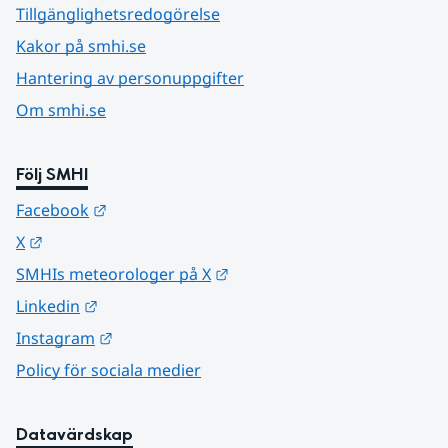
Tillgänglighetsredogörelse
Kakor på smhi.se
Hantering av personuppgifter
Om smhi.se
Följ SMHI
Länk till annan webbplats.
Facebook
Länk till annan webbplats.
X
Länk till annan webbplats.
SMHIs meteorologer på X
Länk till annan webbplats.
Linkedin
Länk till annan webbplats.
Instagram
Policy för sociala medier
Datavärdskap