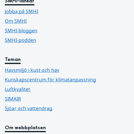
SMHI-länkar
Jobba på SMHI
Om SMHI
SMHI-bloggen
SMHI-podden
Teman
Havsmiljö i kust och hav
Kunskapscentrum för klimatanpassning
Luftkvalitet
SIMAIR
Sjöar och vattendrag
Om webbplatsen