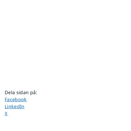
Dela sidan på
:
Dela sidan på
Facebook
Dela sidan på
LinkedIn
Dela sidan på
X