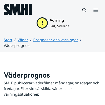
Hoppa till sidans innehåll
Meny
Varning
Gul, Sverige
Start
Väder
Prognoser och varningar
Väderprognos
Huvudinnehåll
Väderprognos
SMHI publicerar väderfilmer måndagar, onsdagar och 
fredagar. Eller vid särskilda väder- eller 
varningssituationer.