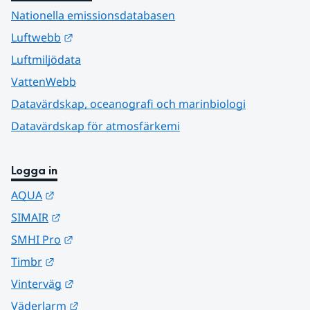
Nationella emissionsdatabasen
Länk till annan webbplats.
Luftwebb
Luftmiljödata
VattenWebb
Datavärdskap, oceanografi och marinbiologi
Datavärdskap för atmosfärkemi
Logga in
Länk till annan webbplats.
AQUA
Länk till annan webbplats.
SIMAIR
Länk till annan webbplats.
SMHI Pro
Länk till annan webbplats.
Timbr
Länk till annan webbplats.
Vinterväg
Länk till annan webbplats.
Väderlarm