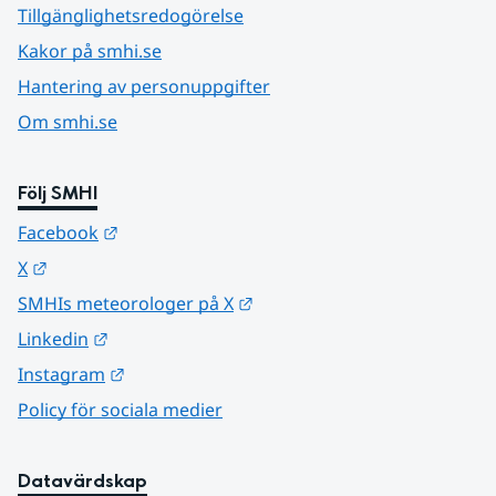
Tillgänglighetsredogörelse
Kakor på smhi.se
Hantering av personuppgifter
Om smhi.se
Följ SMHI
Länk till annan webbplats.
Facebook
Länk till annan webbplats.
X
Länk till annan webbplats.
SMHIs meteorologer på X
Länk till annan webbplats.
Linkedin
Länk till annan webbplats.
Instagram
Policy för sociala medier
Datavärdskap