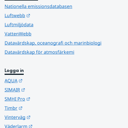
Nationella emissionsdatabasen
Länk till annan webbplats.
Luftwebb
Luftmiljödata
VattenWebb
Datavärdskap, oceanografi och marinbiologi
Datavärdskap för atmosfärkemi
Logga in
Länk till annan webbplats.
AQUA
Länk till annan webbplats.
SIMAIR
Länk till annan webbplats.
SMHI Pro
Länk till annan webbplats.
Timbr
Länk till annan webbplats.
Vinterväg
Länk till annan webbplats.
Väderlarm