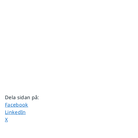
Dela sidan på
:
Dela sidan på
Facebook
Dela sidan på
LinkedIn
Dela sidan på
X