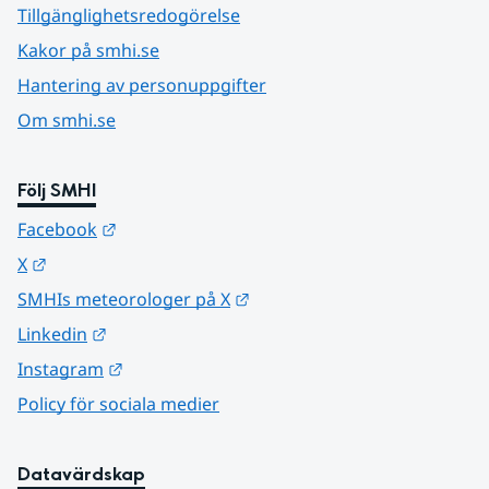
Tillgänglighetsredogörelse
Kakor på smhi.se
Hantering av personuppgifter
Om smhi.se
Följ SMHI
Länk till annan webbplats.
Facebook
Länk till annan webbplats.
X
Länk till annan webbplats.
SMHIs meteorologer på X
Länk till annan webbplats.
Linkedin
Länk till annan webbplats.
Instagram
Policy för sociala medier
Datavärdskap