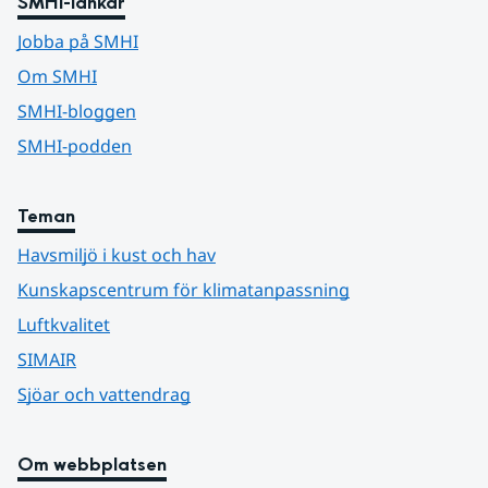
SMHI-länkar
Jobba på SMHI
Om SMHI
SMHI-bloggen
SMHI-podden
Teman
Havsmiljö i kust och hav
Kunskapscentrum för klimatanpassning
Luftkvalitet
SIMAIR
Sjöar och vattendrag
Om webbplatsen