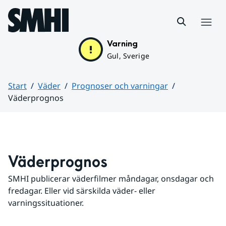
Hoppa till sidans innehåll
Meny
Varning
Gul, Sverige
Start
Väder
Prognoser och varningar
Väderprognos
Huvudinnehåll
Väderprognos
SMHI publicerar väderfilmer måndagar, onsdagar och 
fredagar. Eller vid särskilda väder- eller 
varningssituationer.