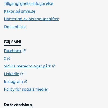
Tillgänglighetsredogörelse
Kakor på smhi.se
Hantering av personuppgifter
Om smhi.se
Följ SMHI
Länk till annan webbplats.
Facebook
Länk till annan webbplats.
X
Länk till annan webbplats.
SMHIs meteorologer på X
Länk till annan webbplats.
Linkedin
Länk till annan webbplats.
Instagram
Policy för sociala medier
Datavärdskap