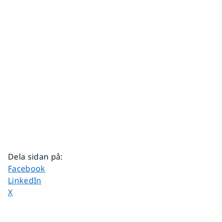
Dela sidan på
:
Dela sidan på
Facebook
Dela sidan på
LinkedIn
Dela sidan på
X