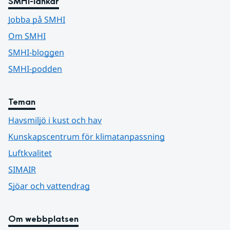
SMHI-länkar
Jobba på SMHI
Om SMHI
SMHI-bloggen
SMHI-podden
Teman
Havsmiljö i kust och hav
Kunskapscentrum för klimatanpassning
Luftkvalitet
SIMAIR
Sjöar och vattendrag
Om webbplatsen