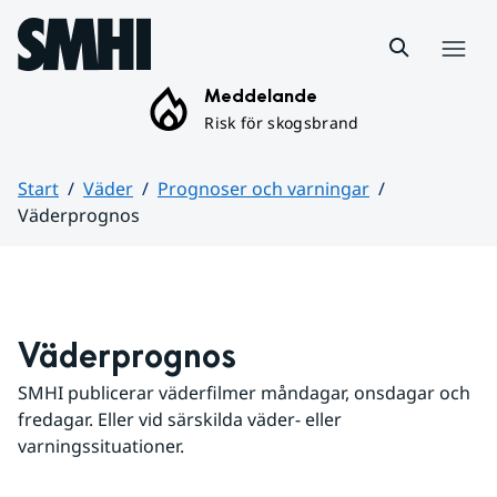
Hoppa till sidans innehåll
Meny
Meddelande
Risk för skogsbrand
Start
Väder
Prognoser och varningar
Väderprognos
Huvudinnehåll
Väderprognos
SMHI publicerar väderfilmer måndagar, onsdagar och 
fredagar. Eller vid särskilda väder- eller 
varningssituationer.