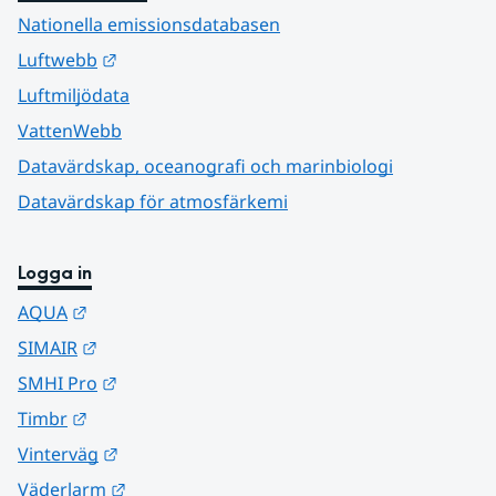
Nationella emissionsdatabasen
Länk till annan webbplats.
Luftwebb
Luftmiljödata
VattenWebb
Datavärdskap, oceanografi och marinbiologi
Datavärdskap för atmosfärkemi
Logga in
Länk till annan webbplats.
AQUA
Länk till annan webbplats.
SIMAIR
Länk till annan webbplats.
SMHI Pro
Länk till annan webbplats.
Timbr
Länk till annan webbplats.
Vinterväg
Länk till annan webbplats.
Väderlarm