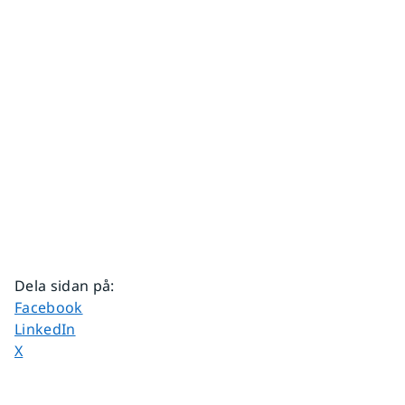
Dela sidan på
:
Dela sidan på
Facebook
Dela sidan på
LinkedIn
Dela sidan på
X