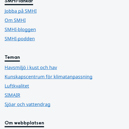
SMHI-länkar
Jobba på SMHI
Om SMHI
SMHI-bloggen
SMHI-podden
Teman
Havsmiljö i kust och hav
Kunskapscentrum för klimatanpassning
Luftkvalitet
SIMAIR
Sjöar och vattendrag
Om webbplatsen