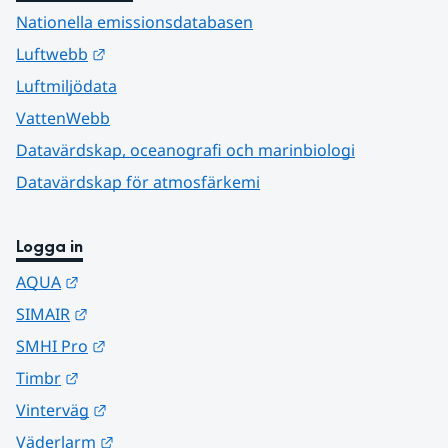
Nationella emissionsdatabasen
Länk till annan webbplats.
Luftwebb
Luftmiljödata
VattenWebb
Datavärdskap, oceanografi och marinbiologi
Datavärdskap för atmosfärkemi
Logga in
Länk till annan webbplats.
AQUA
Länk till annan webbplats.
SIMAIR
Länk till annan webbplats.
SMHI Pro
Länk till annan webbplats.
Timbr
Länk till annan webbplats.
Vinterväg
Länk till annan webbplats.
Väderlarm