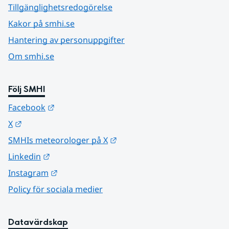
Tillgänglighetsredogörelse
Kakor på smhi.se
Hantering av personuppgifter
Om smhi.se
Följ SMHI
Länk till annan webbplats.
Facebook
Länk till annan webbplats.
X
Länk till annan webbplats.
SMHIs meteorologer på X
Länk till annan webbplats.
Linkedin
Länk till annan webbplats.
Instagram
Policy för sociala medier
Datavärdskap