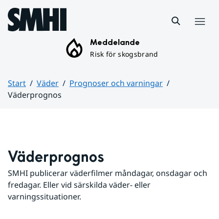
Hoppa till sidans innehåll
Meny
Meddelande
Risk för skogsbrand
Start
Väder
Prognoser och varningar
Väderprognos
Huvudinnehåll
Väderprognos
SMHI publicerar väderfilmer måndagar, onsdagar och 
fredagar. Eller vid särskilda väder- eller 
varningssituationer.