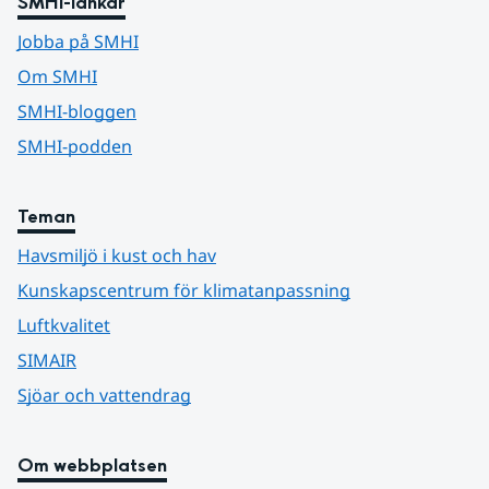
SMHI-länkar
Jobba på SMHI
Om SMHI
SMHI-bloggen
SMHI-podden
Teman
Havsmiljö i kust och hav
Kunskapscentrum för klimatanpassning
Luftkvalitet
SIMAIR
Sjöar och vattendrag
Om webbplatsen