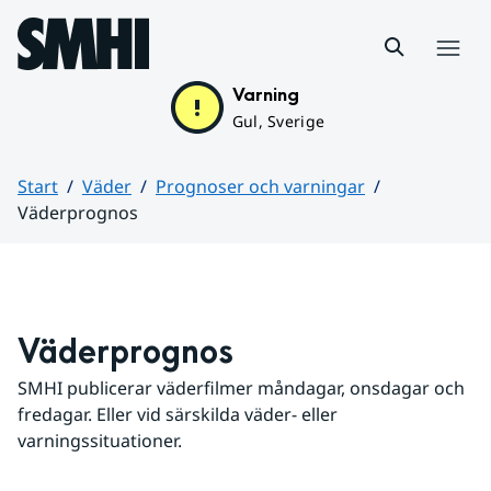
Hoppa till sidans innehåll
Meny
Varning
Gul, Sverige
Start
Väder
Prognoser och varningar
Väderprognos
Huvudinnehåll
Väderprognos
SMHI publicerar väderfilmer måndagar, onsdagar och 
fredagar. Eller vid särskilda väder- eller 
varningssituationer.