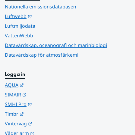
Nationella emissionsdatabasen
Länk till annan webbplats.
Luftwebb
Luftmiljödata
VattenWebb
Datavärdskap, oceanografi och marinbiologi
Datavärdskap för atmosfärkemi
Logga in
Länk till annan webbplats.
AQUA
Länk till annan webbplats.
SIMAIR
Länk till annan webbplats.
SMHI Pro
Länk till annan webbplats.
Timbr
Länk till annan webbplats.
Vinterväg
Länk till annan webbplats.
Väderlarm