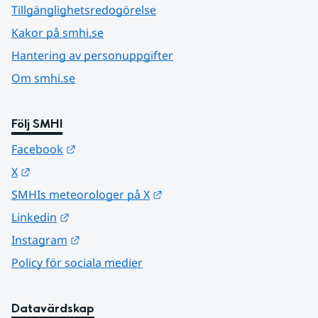
Tillgänglighetsredogörelse
Kakor på smhi.se
Hantering av personuppgifter
Om smhi.se
Följ SMHI
Länk till annan webbplats.
Facebook
Länk till annan webbplats.
X
Länk till annan webbplats.
SMHIs meteorologer på X
Länk till annan webbplats.
Linkedin
Länk till annan webbplats.
Instagram
Policy för sociala medier
Datavärdskap