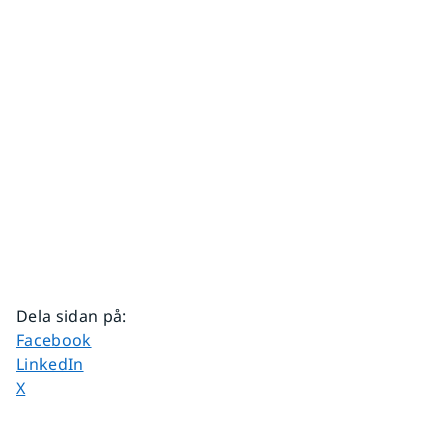
Dela sidan på
:
Dela sidan på
Facebook
Dela sidan på
LinkedIn
Dela sidan på
X