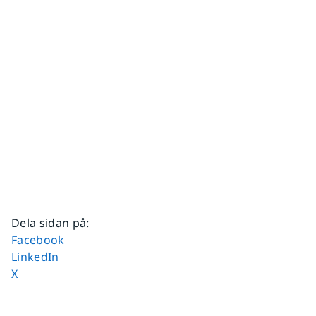
Dela sidan på
:
Dela sidan på
Facebook
Dela sidan på
LinkedIn
Dela sidan på
X