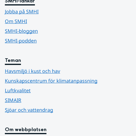
SMHI-länkar
Jobba på SMHI
Om SMHI
SMHI-bloggen
SMHI-podden
Teman
Havsmiljö i kust och hav
Kunskapscentrum för klimatanpassning
Luftkvalitet
SIMAIR
Sjöar och vattendrag
Om webbplatsen