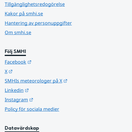
Tillgänglighetsredogörelse
Kakor på smhi.se
Hantering av personuppgifter
Om smhi.se
Följ SMHI
Länk till annan webbplats.
Facebook
Länk till annan webbplats.
X
Länk till annan webbplats.
SMHIs meteorologer på X
Länk till annan webbplats.
Linkedin
Länk till annan webbplats.
Instagram
Policy för sociala medier
Datavärdskap