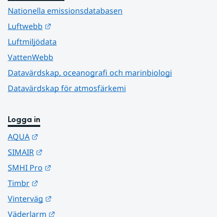
Nationella emissionsdatabasen
Länk till annan webbplats.
Luftwebb
Luftmiljödata
VattenWebb
Datavärdskap, oceanografi och marinbiologi
Datavärdskap för atmosfärkemi
Logga in
Länk till annan webbplats.
AQUA
Länk till annan webbplats.
SIMAIR
Länk till annan webbplats.
SMHI Pro
Länk till annan webbplats.
Timbr
Länk till annan webbplats.
Vinterväg
Länk till annan webbplats.
Väderlarm