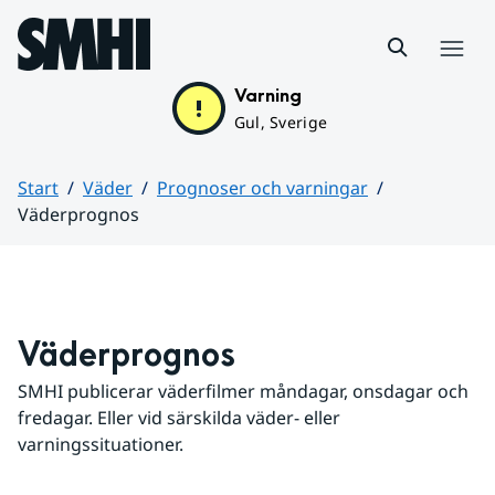
Hoppa till sidans innehåll
Meny
Varning
Gul, Sverige
Start
Väder
Prognoser och varningar
Väderprognos
Huvudinnehåll
Väderprognos
SMHI publicerar väderfilmer måndagar, onsdagar och 
fredagar. Eller vid särskilda väder- eller 
varningssituationer.