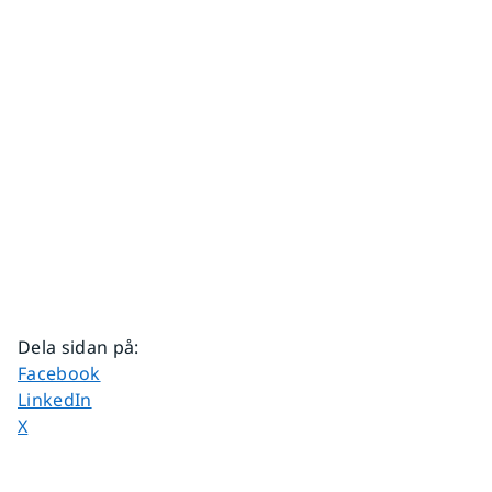
Dela sidan på
:
Dela sidan på
Facebook
Dela sidan på
LinkedIn
Dela sidan på
X