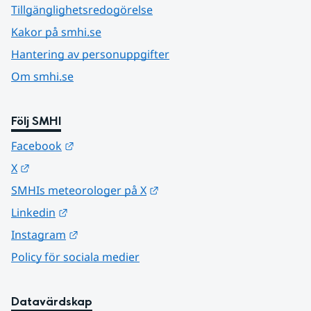
Tillgänglighetsredogörelse
Kakor på smhi.se
Hantering av personuppgifter
Om smhi.se
Följ SMHI
Länk till annan webbplats.
Facebook
Länk till annan webbplats.
X
Länk till annan webbplats.
SMHIs meteorologer på X
Länk till annan webbplats.
Linkedin
Länk till annan webbplats.
Instagram
Policy för sociala medier
Datavärdskap