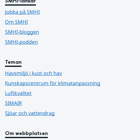
SMHI-länkar
Jobba på SMHI
Om SMHI
SMHI-bloggen
SMHI-podden
Teman
Havsmiljö i kust och hav
Kunskapscentrum för klimatanpassning
Luftkvalitet
SIMAIR
Sjöar och vattendrag
Om webbplatsen