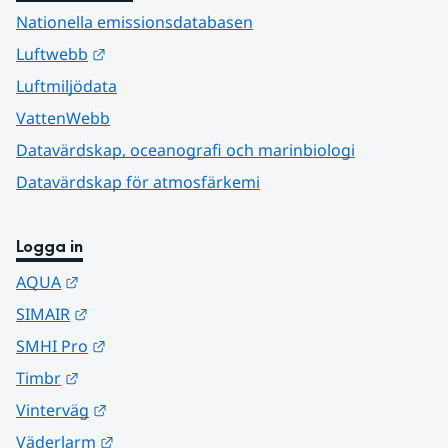
Nationella emissionsdatabasen
Länk till annan webbplats.
Luftwebb
Luftmiljödata
VattenWebb
Datavärdskap, oceanografi och marinbiologi
Datavärdskap för atmosfärkemi
Logga in
Länk till annan webbplats.
AQUA
Länk till annan webbplats.
SIMAIR
Länk till annan webbplats.
SMHI Pro
Länk till annan webbplats.
Timbr
Länk till annan webbplats.
Vinterväg
Länk till annan webbplats.
Väderlarm