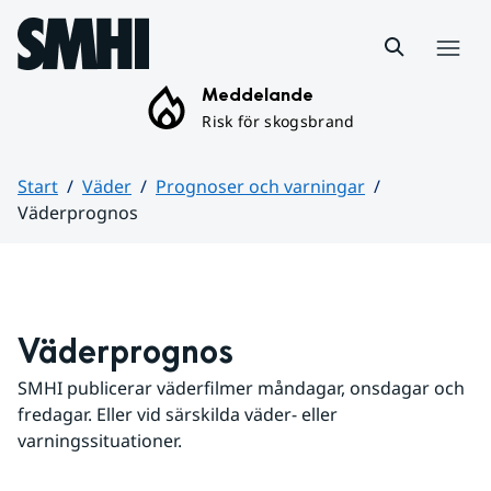
Hoppa till sidans innehåll
Meny
Meddelande
Risk för skogsbrand
Start
Väder
Prognoser och varningar
Väderprognos
Huvudinnehåll
Väderprognos
SMHI publicerar väderfilmer måndagar, onsdagar och 
fredagar. Eller vid särskilda väder- eller 
varningssituationer.