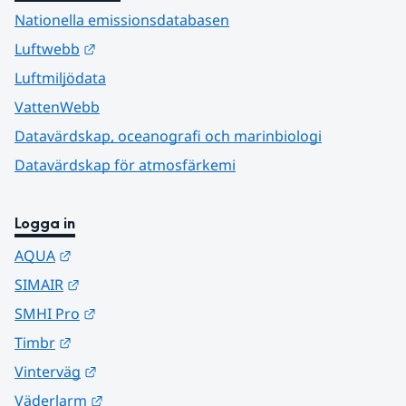
Nationella emissionsdatabasen
Länk till annan webbplats.
Luftwebb
Luftmiljödata
VattenWebb
Datavärdskap, oceanografi och marinbiologi
Datavärdskap för atmosfärkemi
Logga in
Länk till annan webbplats.
AQUA
Länk till annan webbplats.
SIMAIR
Länk till annan webbplats.
SMHI Pro
Länk till annan webbplats.
Timbr
Länk till annan webbplats.
Vinterväg
Länk till annan webbplats.
Väderlarm