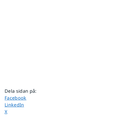
Dela sidan på
:
Dela sidan på
Facebook
Dela sidan på
LinkedIn
Dela sidan på
X