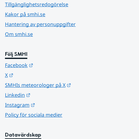
Tillgänglighetsredogörelse
Kakor på smhi.se
Hantering av personuppgifter
Om smhi.se
Följ SMHI
Länk till annan webbplats.
Facebook
Länk till annan webbplats.
X
Länk till annan webbplats.
SMHIs meteorologer på X
Länk till annan webbplats.
Linkedin
Länk till annan webbplats.
Instagram
Policy för sociala medier
Datavärdskap