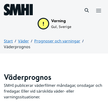
Hoppa till sidans innehåll
Meny
Varning
Gul, Sverige
Start
Väder
Prognoser och varningar
Väderprognos
Huvudinnehåll
Väderprognos
SMHI publicerar väderfilmer måndagar, onsdagar och 
fredagar. Eller vid särskilda väder- eller 
varningssituationer.