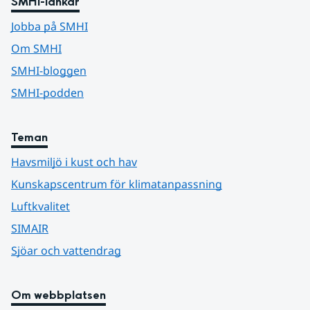
SMHI-länkar
Jobba på SMHI
Om SMHI
SMHI-bloggen
SMHI-podden
Teman
Havsmiljö i kust och hav
Kunskapscentrum för klimatanpassning
Luftkvalitet
SIMAIR
Sjöar och vattendrag
Om webbplatsen