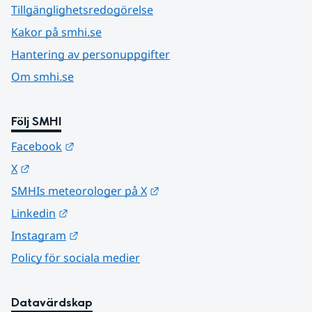
Tillgänglighetsredogörelse
Kakor på smhi.se
Hantering av personuppgifter
Om smhi.se
Följ SMHI
Länk till annan webbplats.
Facebook
Länk till annan webbplats.
X
Länk till annan webbplats.
SMHIs meteorologer på X
Länk till annan webbplats.
Linkedin
Länk till annan webbplats.
Instagram
Policy för sociala medier
Datavärdskap