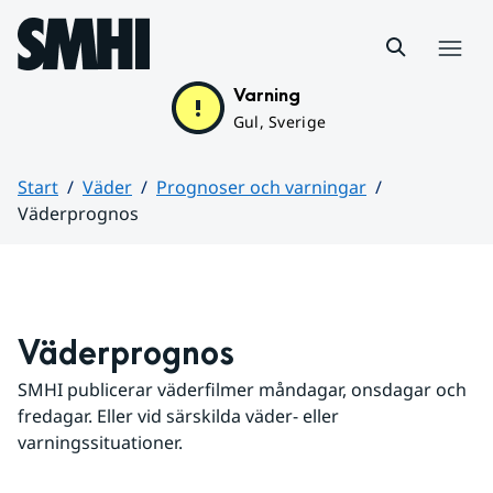
Hoppa till sidans innehåll
Meny
Varning
Gul, Sverige
Start
Väder
Prognoser och varningar
Väderprognos
Huvudinnehåll
Väderprognos
SMHI publicerar väderfilmer måndagar, onsdagar och 
fredagar. Eller vid särskilda väder- eller 
varningssituationer.