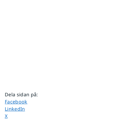
Dela sidan på
:
Dela sidan på
Facebook
Dela sidan på
LinkedIn
Dela sidan på
X