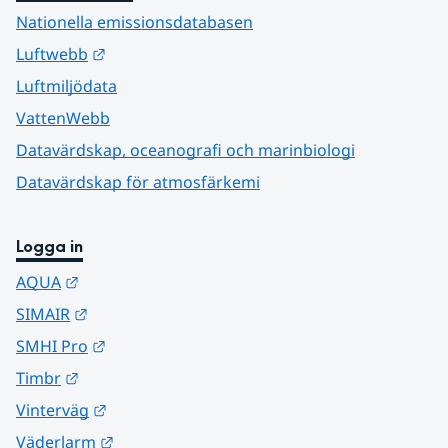
Nationella emissionsdatabasen
Länk till annan webbplats.
Luftwebb
Luftmiljödata
VattenWebb
Datavärdskap, oceanografi och marinbiologi
Datavärdskap för atmosfärkemi
Logga in
Länk till annan webbplats.
AQUA
Länk till annan webbplats.
SIMAIR
Länk till annan webbplats.
SMHI Pro
Länk till annan webbplats.
Timbr
Länk till annan webbplats.
Vinterväg
Länk till annan webbplats.
Väderlarm