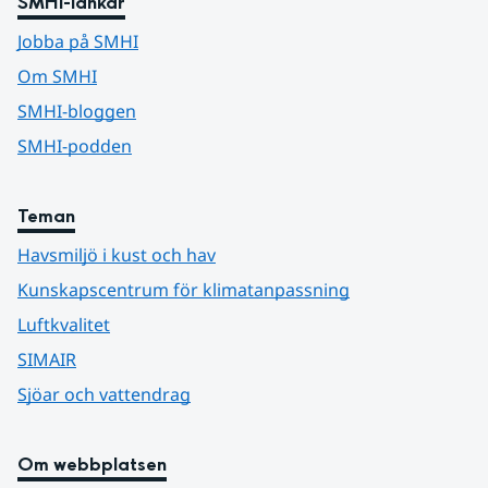
SMHI-länkar
Jobba på SMHI
Om SMHI
SMHI-bloggen
SMHI-podden
Teman
Havsmiljö i kust och hav
Kunskapscentrum för klimatanpassning
Luftkvalitet
SIMAIR
Sjöar och vattendrag
Om webbplatsen