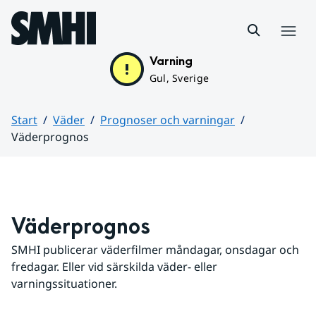
Hoppa till sidans innehåll
Meny
Varning
Gul, Sverige
Start
Väder
Prognoser och varningar
Väderprognos
Huvudinnehåll
Väderprognos
SMHI publicerar väderfilmer måndagar, onsdagar och 
fredagar. Eller vid särskilda väder- eller 
varningssituationer.