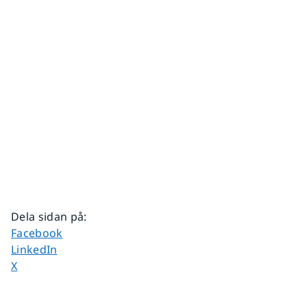
Dela sidan på
:
Dela sidan på
Facebook
Dela sidan på
LinkedIn
Dela sidan på
X