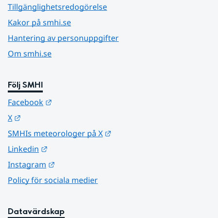
Tillgänglighetsredogörelse
Kakor på smhi.se
Hantering av personuppgifter
Om smhi.se
Följ SMHI
Länk till annan webbplats.
Facebook
Länk till annan webbplats.
X
Länk till annan webbplats.
SMHIs meteorologer på X
Länk till annan webbplats.
Linkedin
Länk till annan webbplats.
Instagram
Policy för sociala medier
Datavärdskap