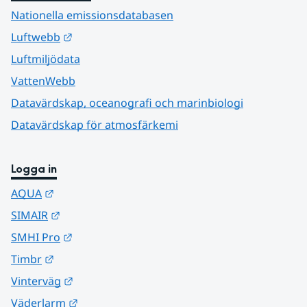
Nationella emissionsdatabasen
Länk till annan webbplats.
Luftwebb
Luftmiljödata
VattenWebb
Datavärdskap, oceanografi och marinbiologi
Datavärdskap för atmosfärkemi
Logga in
Länk till annan webbplats.
AQUA
Länk till annan webbplats.
SIMAIR
Länk till annan webbplats.
SMHI Pro
Länk till annan webbplats.
Timbr
Länk till annan webbplats.
Vinterväg
Länk till annan webbplats.
Väderlarm