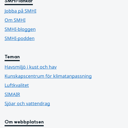
SMHI-länkar
Jobba på SMHI
Om SMHI
SMHI-bloggen
SMHI-podden
Teman
Havsmiljö i kust och hav
Kunskapscentrum för klimatanpassning
Luftkvalitet
SIMAIR
Sjöar och vattendrag
Om webbplatsen