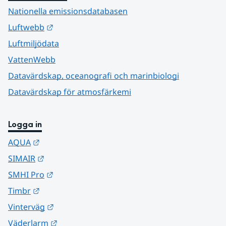
Nationella emissionsdatabasen
Länk till annan webbplats.
Luftwebb
Luftmiljödata
VattenWebb
Datavärdskap, oceanografi och marinbiologi
Datavärdskap för atmosfärkemi
Logga in
Länk till annan webbplats.
AQUA
Länk till annan webbplats.
SIMAIR
Länk till annan webbplats.
SMHI Pro
Länk till annan webbplats.
Timbr
Länk till annan webbplats.
Vinterväg
Länk till annan webbplats.
Väderlarm