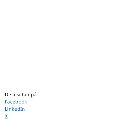
Dela sidan på
:
Dela sidan på
Facebook
Dela sidan på
LinkedIn
Dela sidan på
X