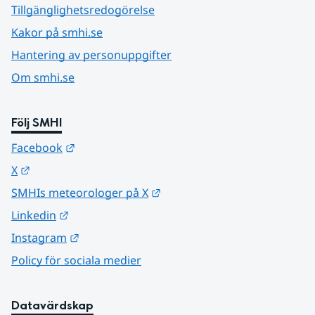
Tillgänglighetsredogörelse
Kakor på smhi.se
Hantering av personuppgifter
Om smhi.se
Följ SMHI
Länk till annan webbplats.
Facebook
Länk till annan webbplats.
X
Länk till annan webbplats.
SMHIs meteorologer på X
Länk till annan webbplats.
Linkedin
Länk till annan webbplats.
Instagram
Policy för sociala medier
Datavärdskap