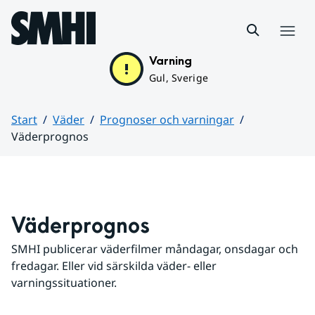
Hoppa till sidans innehåll
Meny
Varning
Gul, Sverige
Start
Väder
Prognoser och varningar
Väderprognos
Huvudinnehåll
Väderprognos
SMHI publicerar väderfilmer måndagar, onsdagar och 
fredagar. Eller vid särskilda väder- eller 
varningssituationer.