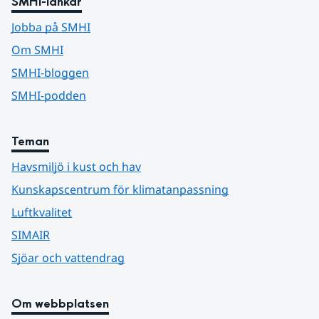
SMHI-länkar
Jobba på SMHI
Om SMHI
SMHI-bloggen
SMHI-podden
Teman
Havsmiljö i kust och hav
Kunskapscentrum för klimatanpassning
Luftkvalitet
SIMAIR
Sjöar och vattendrag
Om webbplatsen