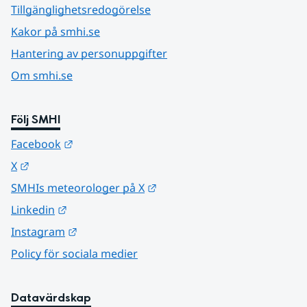
Tillgänglighetsredogörelse
Kakor på smhi.se
Hantering av personuppgifter
Om smhi.se
Följ SMHI
Länk till annan webbplats.
Facebook
Länk till annan webbplats.
X
Länk till annan webbplats.
SMHIs meteorologer på X
Länk till annan webbplats.
Linkedin
Länk till annan webbplats.
Instagram
Policy för sociala medier
Datavärdskap