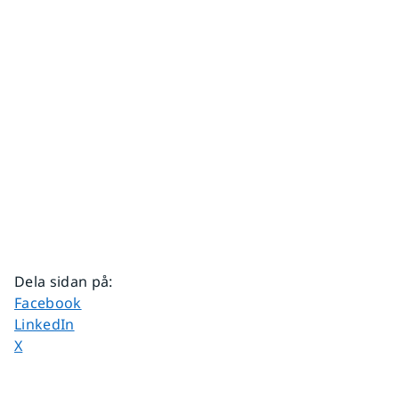
Dela sidan på
:
Dela sidan på
Facebook
Dela sidan på
LinkedIn
Dela sidan på
X