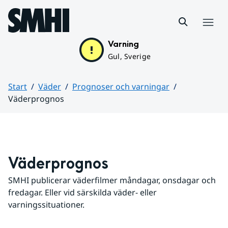
Hoppa till sidans innehåll
Meny
Varning
Gul, Sverige
Start
Väder
Prognoser och varningar
Väderprognos
Huvudinnehåll
Väderprognos
SMHI publicerar väderfilmer måndagar, onsdagar och 
fredagar. Eller vid särskilda väder- eller 
varningssituationer.