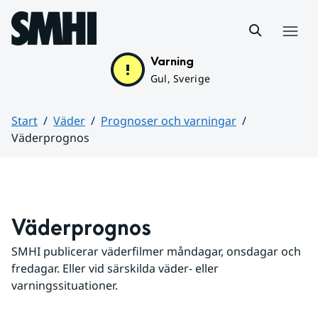
Hoppa till sidans innehåll
Meny
Varning
Gul, Sverige
Start
Väder
Prognoser och varningar
Väderprognos
Huvudinnehåll
Väderprognos
SMHI publicerar väderfilmer måndagar, onsdagar och 
fredagar. Eller vid särskilda väder- eller 
varningssituationer.