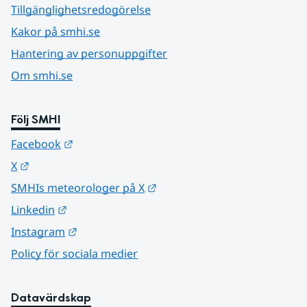
Tillgänglighetsredogörelse
Kakor på smhi.se
Hantering av personuppgifter
Om smhi.se
Följ SMHI
Länk till annan webbplats.
Facebook
Länk till annan webbplats.
X
Länk till annan webbplats.
SMHIs meteorologer på X
Länk till annan webbplats.
Linkedin
Länk till annan webbplats.
Instagram
Policy för sociala medier
Datavärdskap