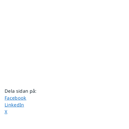
Dela sidan på
:
Dela sidan på
Facebook
Dela sidan på
LinkedIn
Dela sidan på
X