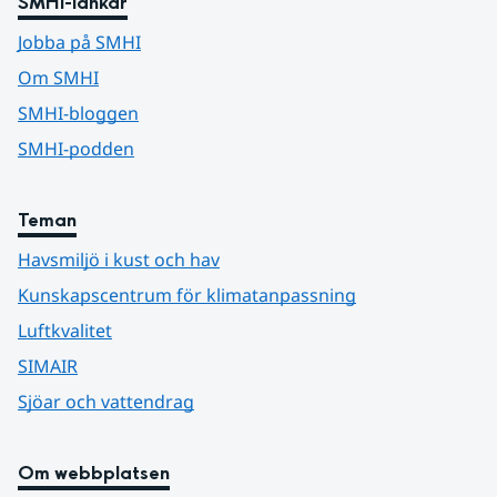
SMHI-länkar
Jobba på SMHI
Om SMHI
SMHI-bloggen
SMHI-podden
Teman
Havsmiljö i kust och hav
Kunskapscentrum för klimatanpassning
Luftkvalitet
SIMAIR
Sjöar och vattendrag
Om webbplatsen