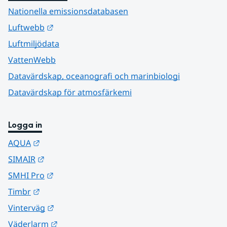
Nationella emissionsdatabasen
Länk till annan webbplats.
Luftwebb
Luftmiljödata
VattenWebb
Datavärdskap, oceanografi och marinbiologi
Datavärdskap för atmosfärkemi
Logga in
Länk till annan webbplats.
AQUA
Länk till annan webbplats.
SIMAIR
Länk till annan webbplats.
SMHI Pro
Länk till annan webbplats.
Timbr
Länk till annan webbplats.
Vinterväg
Länk till annan webbplats.
Väderlarm