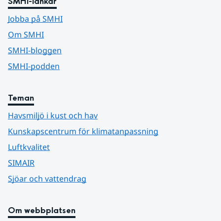
SMHI-länkar
Jobba på SMHI
Om SMHI
SMHI-bloggen
SMHI-podden
Teman
Havsmiljö i kust och hav
Kunskapscentrum för klimatanpassning
Luftkvalitet
SIMAIR
Sjöar och vattendrag
Om webbplatsen