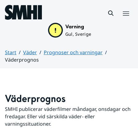
Hoppa till sidans innehåll
Meny
Varning
Gul, Sverige
Start
Väder
Prognoser och varningar
Väderprognos
Huvudinnehåll
Väderprognos
SMHI publicerar väderfilmer måndagar, onsdagar och 
fredagar. Eller vid särskilda väder- eller 
varningssituationer.