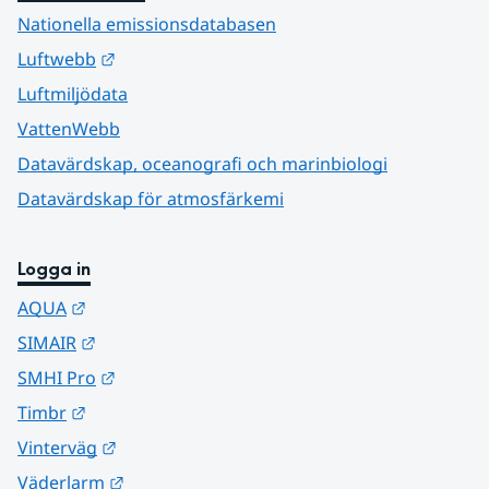
Nationella emissionsdatabasen
Länk till annan webbplats.
Luftwebb
Luftmiljödata
VattenWebb
Datavärdskap, oceanografi och marinbiologi
Datavärdskap för atmosfärkemi
Logga in
Länk till annan webbplats.
AQUA
Länk till annan webbplats.
SIMAIR
Länk till annan webbplats.
SMHI Pro
Länk till annan webbplats.
Timbr
Länk till annan webbplats.
Vinterväg
Länk till annan webbplats.
Väderlarm