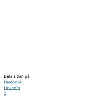
Dela sidan på
:
Dela sidan på
Facebook
Dela sidan på
LinkedIn
Dela sidan på
X