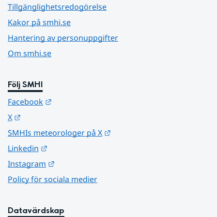
Tillgänglighetsredogörelse
Kakor på smhi.se
Hantering av personuppgifter
Om smhi.se
Följ SMHI
Länk till annan webbplats.
Facebook
Länk till annan webbplats.
X
Länk till annan webbplats.
SMHIs meteorologer på X
Länk till annan webbplats.
Linkedin
Länk till annan webbplats.
Instagram
Policy för sociala medier
Datavärdskap