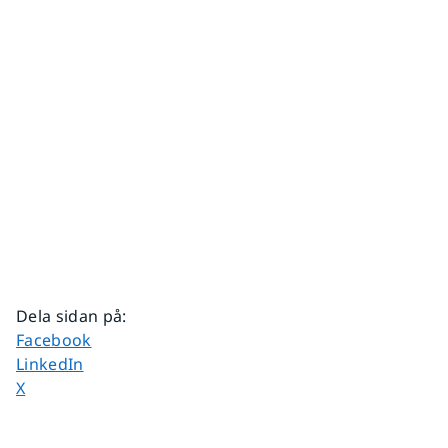
Dela sidan på
:
Dela sidan på
Facebook
Dela sidan på
LinkedIn
Dela sidan på
X