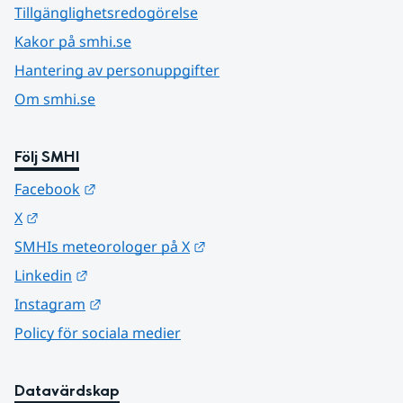
Tillgänglighetsredogörelse
Kakor på smhi.se
Hantering av personuppgifter
Om smhi.se
Följ SMHI
Länk till annan webbplats.
Facebook
Länk till annan webbplats.
X
Länk till annan webbplats.
SMHIs meteorologer på X
Länk till annan webbplats.
Linkedin
Länk till annan webbplats.
Instagram
Policy för sociala medier
Datavärdskap