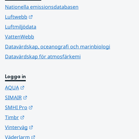
Nationella emissionsdatabasen
Länk till annan webbplats.
Luftwebb
Luftmiljödata
VattenWebb
Datavärdskap, oceanografi och marinbiologi
Datavärdskap för atmosfärkemi
Logga in
Länk till annan webbplats.
AQUA
Länk till annan webbplats.
SIMAIR
Länk till annan webbplats.
SMHI Pro
Länk till annan webbplats.
Timbr
Länk till annan webbplats.
Vinterväg
Länk till annan webbplats.
Väderlarm