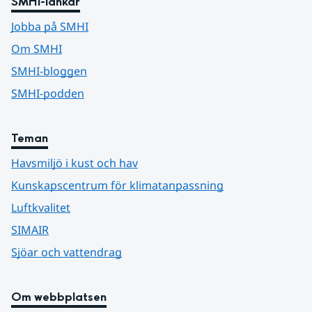
SMHI-länkar
Jobba på SMHI
Om SMHI
SMHI-bloggen
SMHI-podden
Teman
Havsmiljö i kust och hav
Kunskapscentrum för klimatanpassning
Luftkvalitet
SIMAIR
Sjöar och vattendrag
Om webbplatsen