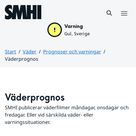
Hoppa till sidans innehåll
Meny
Varning
Gul, Sverige
Start
Väder
Prognoser och varningar
Väderprognos
Huvudinnehåll
Väderprognos
SMHI publicerar väderfilmer måndagar, onsdagar och 
fredagar. Eller vid särskilda väder- eller 
varningssituationer.