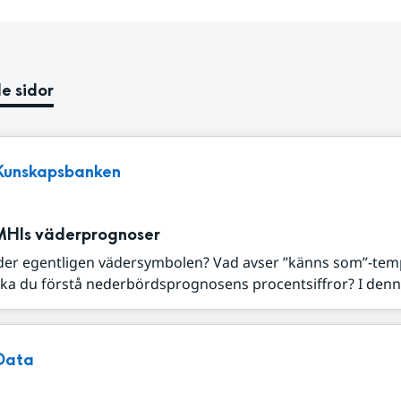
e sidor
Kunskapsbanken
MHIs väderprognoser
der egentligen vädersymbolen? Vad avser ”känns som”-tem
ka du förstå nederbördsprognosens procentsiffror? I denna
Data