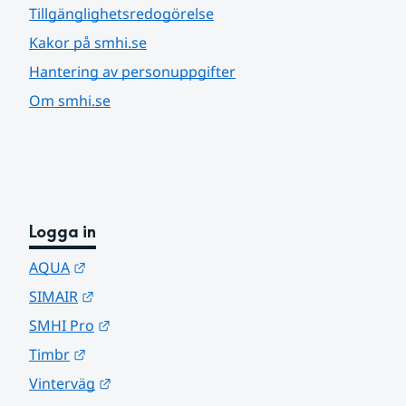
Tillgänglighetsredogörelse
Kakor på smhi.se
Hantering av personuppgifter
Om smhi.se
Logga in
Länk till annan webbplats.
AQUA
Länk till annan webbplats.
SIMAIR
Länk till annan webbplats.
SMHI Pro
Länk till annan webbplats.
Timbr
Länk till annan webbplats.
Vinterväg