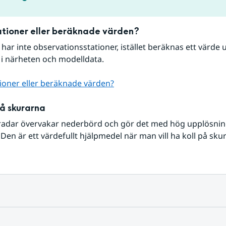
tioner eller beräknade värden?
r har inte observationsstationer, istället beräknas ett värde u
 i närheten och modelldata.
ioner eller beräknade värden?
på skurarna
radar övervakar nederbörd och gör det med hög upplösning 
Den är ett värdefullt hjälpmedel när man vill ha koll på sku