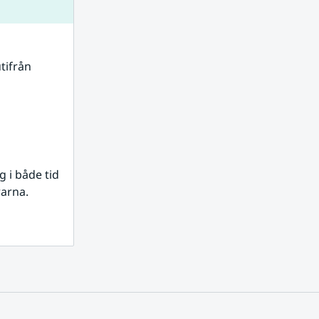
tifrån 
i både tid 
rarna.