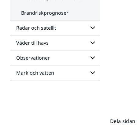
Brandriskprognoser
Radar och satellit
Väder till havs
Undersidor
för
Radar
Observationer
Undersidor
och
för
satellit
Väder
Mark och vatten
Undersidor
till
för
havs
Observationer
Undersidor
för
Mark
och
vatten
Dela sidan