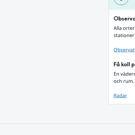
Observa
Alla orte
stationer
Observat
Få koll 
En väder
och rum. 
Radar