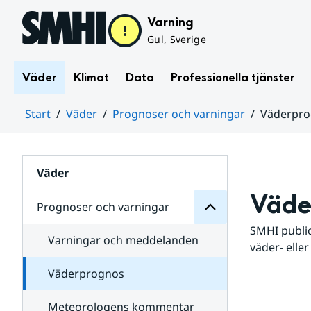
Hoppa till sidans innehåll
Varning
Gul, Sverige
Väder
Klimat
Data
Professionella tjänster
Start
Väder
Prognoser och varningar
Väderpr
varningar
och
Huvudinnehåll
Prognoser
för
Undersidor
Väder
Väde
Prognoser och varningar
SMHI public
Varningar och meddelanden
väder- eller
Väderprognos
Meteorologens kommentar