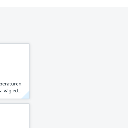
peraturen,
 vägled...