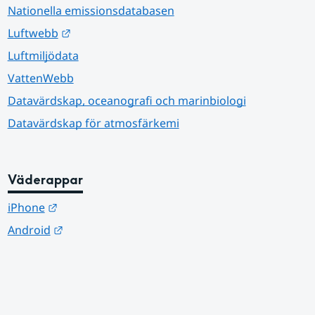
Nationella emissionsdatabasen
Länk till annan webbplats.
Luftwebb
Luftmiljödata
VattenWebb
Datavärdskap, oceanografi och marinbiologi
Datavärdskap för atmosfärkemi
Väderappar
Länk till annan webbplats.
iPhone
Länk till annan webbplats.
Android