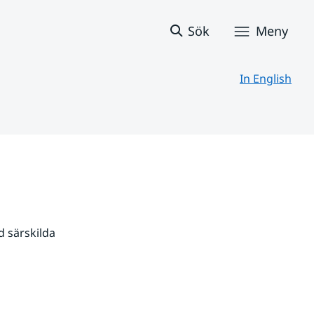
Sök
Meny
In English
 särskilda 