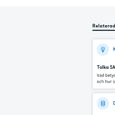
Relaterad
Tolka S
Vad bety
och hur s