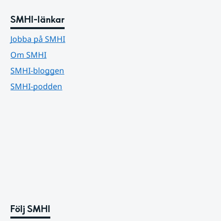
SMHI-länkar
Jobba på SMHI
Om SMHI
SMHI-bloggen
SMHI-podden
Följ SMHI