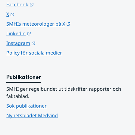
Länk till annan webbplats.
Facebook
Länk till annan webbplats.
X
Länk till annan webbplats.
SMHIs meteorologer på X
Länk till annan webbplats.
Linkedin
Länk till annan webbplats.
Instagram
Policy för sociala medier
Publikationer
SMHI ger regelbundet ut tidskrifter, rapporter och 
faktablad.
Sök publikationer
Nyhetsbladet Medvind