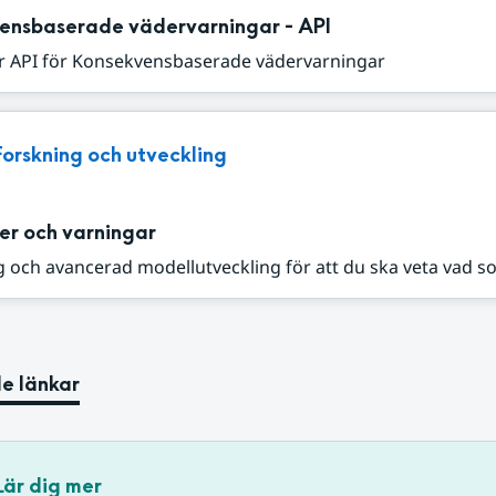
ensbaserade vädervarningar - API
r API för Konsekvensbaserade vädervarningar
Forskning och utveckling
er och varningar
 och avancerad modellutveckling för att du ska veta vad s
e länkar
Lär dig mer