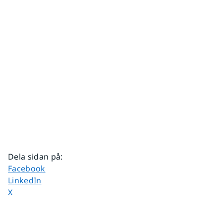
Dela sidan på
:
Dela sidan på
Facebook
Dela sidan på
LinkedIn
Dela sidan på
X