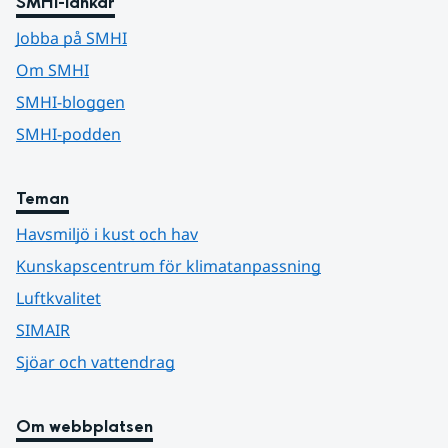
SMHI-länkar
Jobba på SMHI
Om SMHI
SMHI-bloggen
SMHI-podden
Teman
Havsmiljö i kust och hav
Kunskapscentrum för klimatanpassning
Luftkvalitet
SIMAIR
Sjöar och vattendrag
Om webbplatsen