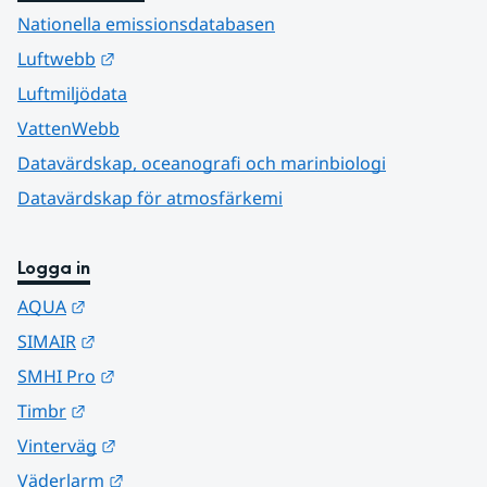
Nationella emissionsdatabasen
Länk till annan webbplats.
Luftwebb
Luftmiljödata
VattenWebb
Datavärdskap, oceanografi och marinbiologi
Datavärdskap för atmosfärkemi
Logga in
Länk till annan webbplats.
AQUA
Länk till annan webbplats.
SIMAIR
Länk till annan webbplats.
SMHI Pro
Länk till annan webbplats.
Timbr
Länk till annan webbplats.
Vinterväg
Länk till annan webbplats.
Väderlarm