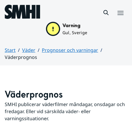
Hoppa till sidans innehåll
Meny
Varning
Gul, Sverige
Start
Väder
Prognoser och varningar
Väderprognos
Huvudinnehåll
Väderprognos
SMHI publicerar väderfilmer måndagar, onsdagar och 
fredagar. Eller vid särskilda väder- eller 
varningssituationer.