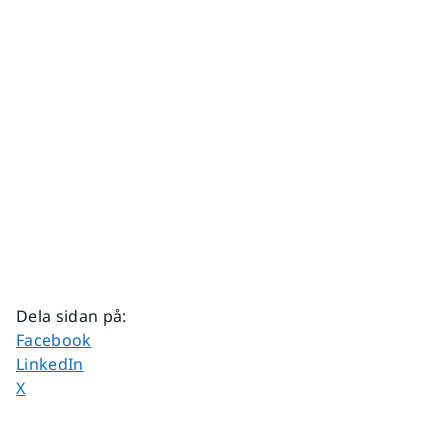
Dela sidan på
:
Dela sidan på
Facebook
Dela sidan på
LinkedIn
Dela sidan på
X