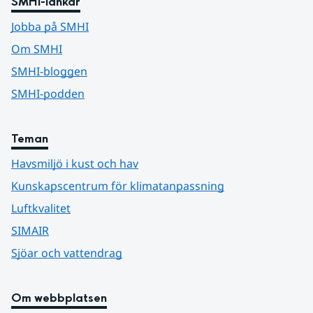
SMHI-länkar
Jobba på SMHI
Om SMHI
SMHI-bloggen
SMHI-podden
Teman
Havsmiljö i kust och hav
Kunskapscentrum för klimatanpassning
Luftkvalitet
SIMAIR
Sjöar och vattendrag
Om webbplatsen