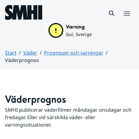
Hoppa till sidans innehåll
Meny
Varning
Gul, Sverige
Start
Väder
Prognoser och varningar
Väderprognos
Huvudinnehåll
Väderprognos
SMHI publicerar väderfilmer måndagar, onsdagar och 
fredagar. Eller vid särskilda väder- eller 
varningssituationer.