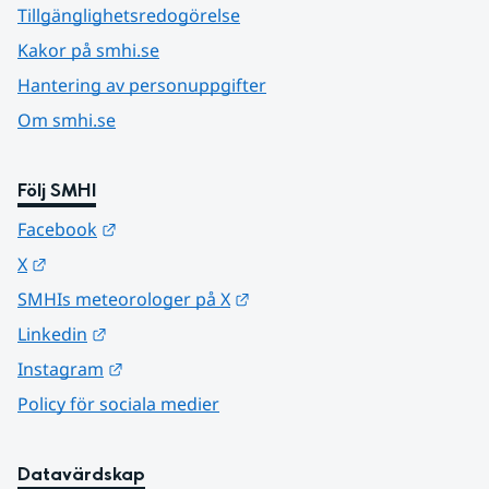
Tillgänglighetsredogörelse
Kakor på smhi.se
Hantering av personuppgifter
Om smhi.se
Följ SMHI
Länk till annan webbplats.
Facebook
Länk till annan webbplats.
X
Länk till annan webbplats.
SMHIs meteorologer på X
Länk till annan webbplats.
Linkedin
Länk till annan webbplats.
Instagram
Policy för sociala medier
Datavärdskap