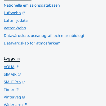
Nationella emissionsdatabasen
Länk till annan webbplats.
Luftwebb
Luftmiljödata
VattenWebb
Datavärdskap, oceanografi och marinbiologi
Datavärdskap för atmosfärkemi
Logga in
Länk till annan webbplats.
AQUA
Länk till annan webbplats.
SIMAIR
Länk till annan webbplats.
SMHI Pro
Länk till annan webbplats.
Timbr
Länk till annan webbplats.
Vinterväg
Länk till annan webbplats.
Väderlarm