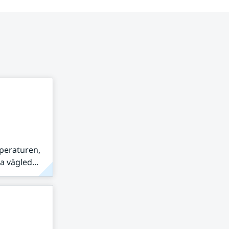
peraturen,
 vägled...