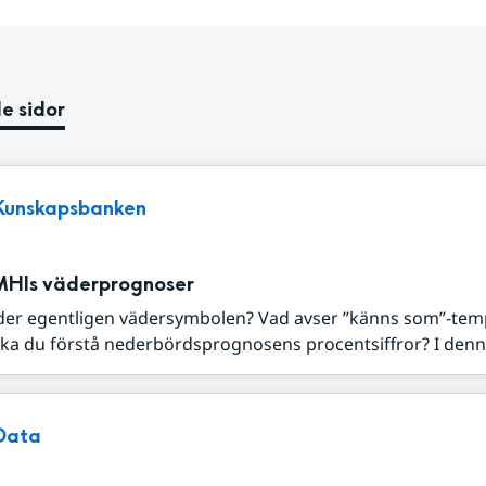
e sidor
Kunskapsbanken
MHIs väderprognoser
der egentligen vädersymbolen? Vad avser ”känns som”-tem
ka du förstå nederbördsprognosens procentsiffror? I denna
Data