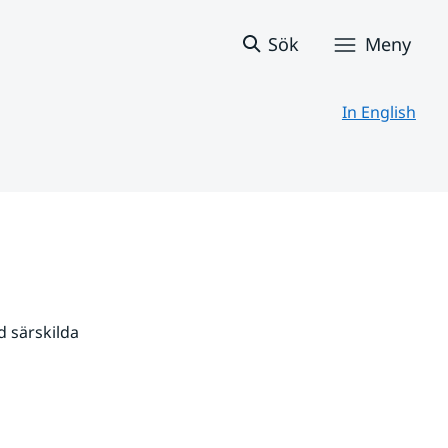
Sök
Meny
In English
 särskilda 