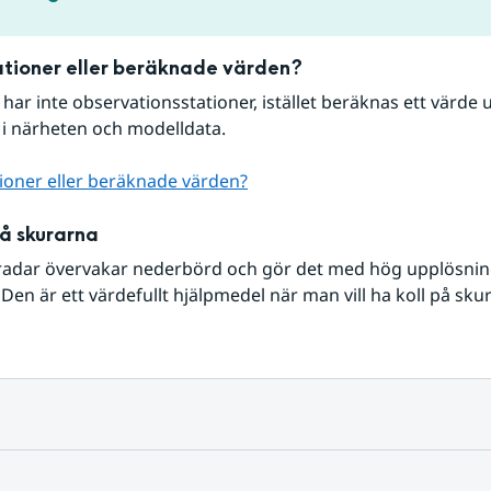
tioner eller beräknade värden?
r har inte observationsstationer, istället beräknas ett värde u
 i närheten och modelldata.
ioner eller beräknade värden?
på skurarna
radar övervakar nederbörd och gör det med hög upplösning 
Den är ett värdefullt hjälpmedel när man vill ha koll på sku