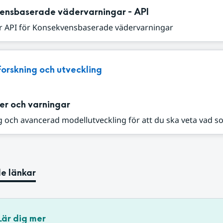
ensbaserade vädervarningar - API
r API för Konsekvensbaserade vädervarningar
Forskning och utveckling
er och varningar
 och avancerad modellutveckling för att du ska veta vad s
e länkar
Lär dig mer