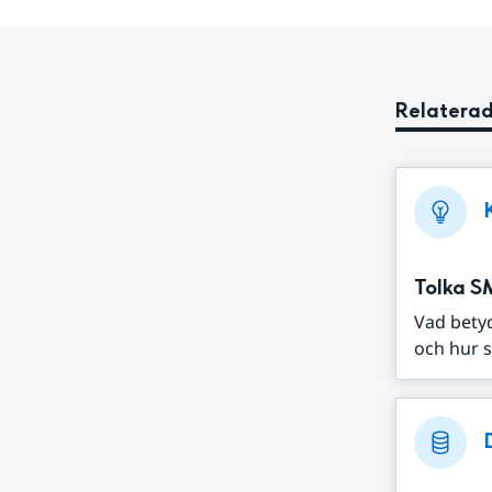
Relaterad
Tolka S
Vad bety
och hur s