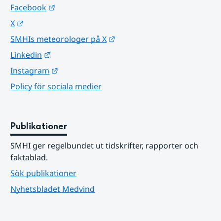
Länk till annan webbplats.
Facebook
Länk till annan webbplats.
X
Länk till annan webbplats.
SMHIs meteorologer på X
Länk till annan webbplats.
Linkedin
Länk till annan webbplats.
Instagram
Policy för sociala medier
Publikationer
SMHI ger regelbundet ut tidskrifter, rapporter och 
faktablad.
Sök publikationer
Nyhetsbladet Medvind