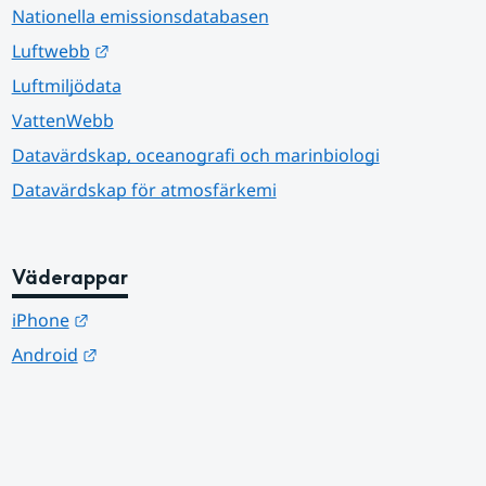
Nationella emissionsdatabasen
Länk till annan webbplats.
Luftwebb
Luftmiljödata
VattenWebb
Datavärdskap, oceanografi och marinbiologi
Datavärdskap för atmosfärkemi
Väderappar
Länk till annan webbplats.
iPhone
Länk till annan webbplats.
Android