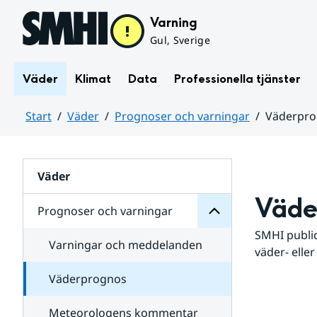
Hoppa till sidans innehåll
Varning
Gul, Sverige
Väder
Klimat
Data
Professionella tjänster
Start
Väder
Prognoser och varningar
Väderpr
varningar
och
Huvudinnehåll
Prognoser
för
Undersidor
Väder
Väde
Prognoser och varningar
SMHI public
Varningar och meddelanden
väder- eller
Väderprognos
Meteorologens kommentar