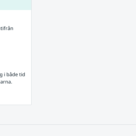
tifrån 
i både tid 
rarna.