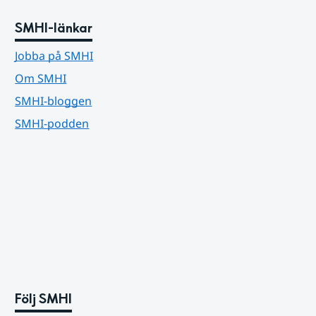
SMHI-länkar
Jobba på SMHI
Om SMHI
SMHI-bloggen
SMHI-podden
Följ SMHI