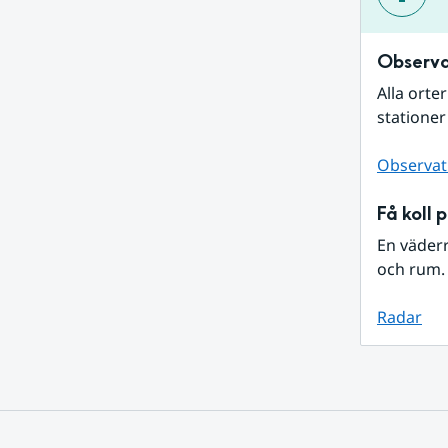
Observa
Alla orte
stationer
Observat
Få koll 
En väder
och rum. 
Radar