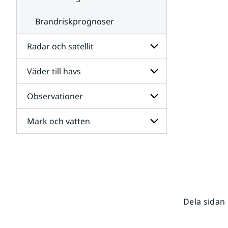
Brandriskprognoser
Radar och satellit
Väder till havs
Undersidor
för
Radar
Observationer
Undersidor
och
för
satellit
Väder
Mark och vatten
Undersidor
till
för
havs
Observationer
Undersidor
för
Mark
och
vatten
Dela sidan