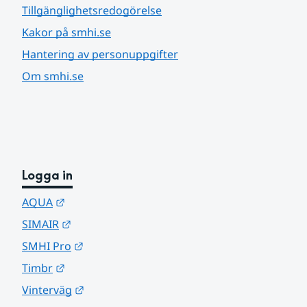
Tillgänglighetsredogörelse
Kakor på smhi.se
Hantering av personuppgifter
Om smhi.se
Logga in
Länk till annan webbplats.
AQUA
Länk till annan webbplats.
SIMAIR
Länk till annan webbplats.
SMHI Pro
Länk till annan webbplats.
Timbr
Länk till annan webbplats.
Vinterväg