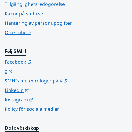
Tillgänglighetsredogörelse
Kakor på smhi.se
Hantering av personuppgifter
Om smhi.se
Följ SMHI
Länk till annan webbplats.
Facebook
Länk till annan webbplats.
X
Länk till annan webbplats.
SMHIs meteorologer på X
Länk till annan webbplats.
Linkedin
Länk till annan webbplats.
Instagram
Policy för sociala medier
Datavärdskap