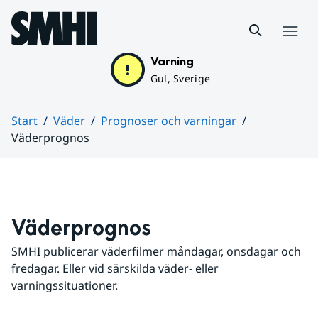
Hoppa till sidans innehåll
Meny
Varning
Gul, Sverige
Start
Väder
Prognoser och varningar
Väderprognos
Huvudinnehåll
Väderprognos
SMHI publicerar väderfilmer måndagar, onsdagar och 
fredagar. Eller vid särskilda väder- eller 
varningssituationer.