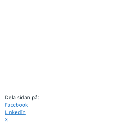
Dela sidan på
:
Dela sidan på
Facebook
Dela sidan på
LinkedIn
Dela sidan på
X