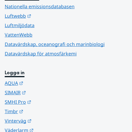
Nationella emissionsdatabasen
Länk till annan webbplats.
Luftwebb
Luftmiljödata
VattenWebb
Datavärdskap, oceanografi och marinbiologi
Datavärdskap för atmosfärkemi
Logga in
Länk till annan webbplats.
AQUA
Länk till annan webbplats.
SIMAIR
Länk till annan webbplats.
SMHI Pro
Länk till annan webbplats.
Timbr
Länk till annan webbplats.
Vinterväg
Länk till annan webbplats.
Väderlarm