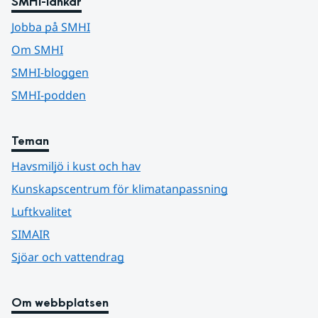
SMHI-länkar
Jobba på SMHI
Om SMHI
SMHI-bloggen
SMHI-podden
Teman
Havsmiljö i kust och hav
Kunskapscentrum för klimatanpassning
Luftkvalitet
SIMAIR
Sjöar och vattendrag
Om webbplatsen