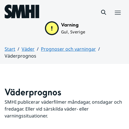
Hoppa till sidans innehåll
Meny
Varning
Gul, Sverige
Start
Väder
Prognoser och varningar
Väderprognos
Huvudinnehåll
Väderprognos
SMHI publicerar väderfilmer måndagar, onsdagar och 
fredagar. Eller vid särskilda väder- eller 
varningssituationer.