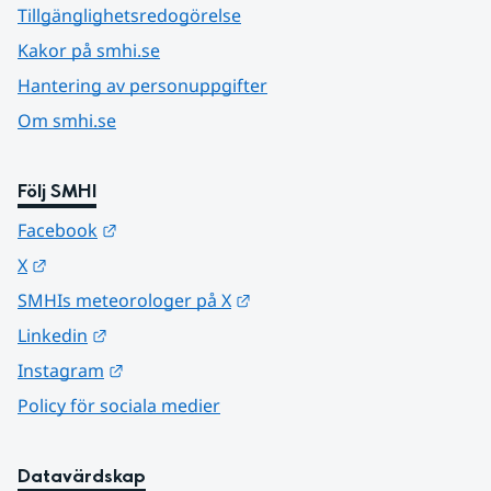
Tillgänglighetsredogörelse
Kakor på smhi.se
Hantering av personuppgifter
Om smhi.se
Följ SMHI
Länk till annan webbplats.
Facebook
Länk till annan webbplats.
X
Länk till annan webbplats.
SMHIs meteorologer på X
Länk till annan webbplats.
Linkedin
Länk till annan webbplats.
Instagram
Policy för sociala medier
Datavärdskap