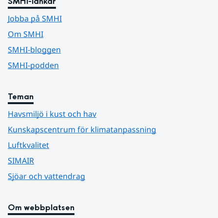
SMHI-länkar
Jobba på SMHI
Om SMHI
SMHI-bloggen
SMHI-podden
Teman
Havsmiljö i kust och hav
Kunskapscentrum för klimatanpassning
Luftkvalitet
SIMAIR
Sjöar och vattendrag
Om webbplatsen