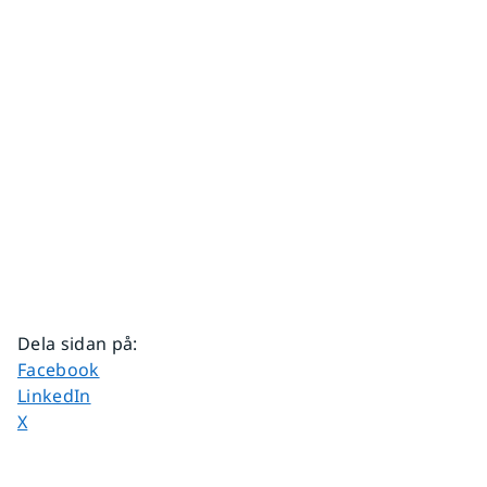
Dela sidan på
:
Dela sidan på
Facebook
Dela sidan på
LinkedIn
Dela sidan på
X