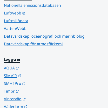
Nationella emissionsdatabasen
Länk till annan webbplats.
Luftwebb
Luftmiljödata
VattenWebb
Datavärdskap, oceanografi och marinbiologi
Datavärdskap för atmosfärkemi
Logga in
Länk till annan webbplats.
AQUA
Länk till annan webbplats.
SIMAIR
Länk till annan webbplats.
SMHI Pro
Länk till annan webbplats.
Timbr
Länk till annan webbplats.
Vinterväg
Länk till annan webbplats.
Väderlarm