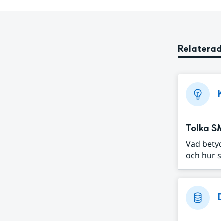
Relaterad
Tolka S
Vad bety
och hur s