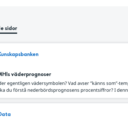
e sidor
Kunskapsbanken
MHIs väderprognoser
der egentligen vädersymbolen? Vad avser ”känns som”-tem
ka du förstå nederbördsprognosens procentsiffror? I denna
Data