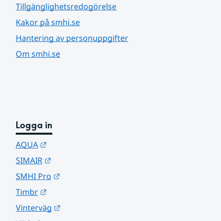
Tillgänglighetsredogörelse
Kakor på smhi.se
Hantering av personuppgifter
Om smhi.se
Logga in
Länk till annan webbplats.
AQUA
Länk till annan webbplats.
SIMAIR
Länk till annan webbplats.
SMHI Pro
Länk till annan webbplats.
Timbr
Länk till annan webbplats.
Vinterväg