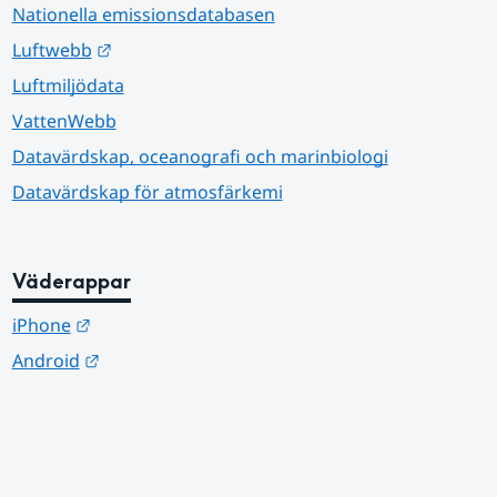
Nationella emissionsdatabasen
Länk till annan webbplats.
Luftwebb
Luftmiljödata
VattenWebb
Datavärdskap, oceanografi och marinbiologi
Datavärdskap för atmosfärkemi
Väderappar
Länk till annan webbplats.
iPhone
Länk till annan webbplats.
Android