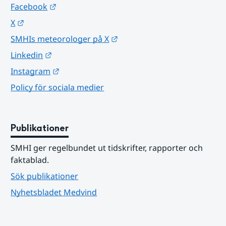
Länk till annan webbplats.
Facebook
Länk till annan webbplats.
X
Länk till annan webbplats.
SMHIs meteorologer på X
Länk till annan webbplats.
Linkedin
Länk till annan webbplats.
Instagram
Policy för sociala medier
Publikationer
SMHI ger regelbundet ut tidskrifter, rapporter och 
faktablad.
Sök publikationer
Nyhetsbladet Medvind