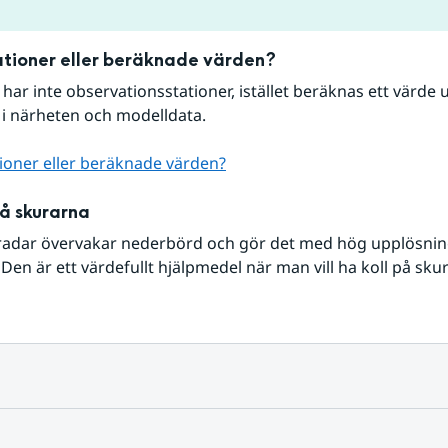
tioner eller beräknade värden?
r har inte observationsstationer, istället beräknas ett värde u
 i närheten och modelldata.
ioner eller beräknade värden?
på skurarna
radar övervakar nederbörd och gör det med hög upplösning 
Den är ett värdefullt hjälpmedel när man vill ha koll på sku