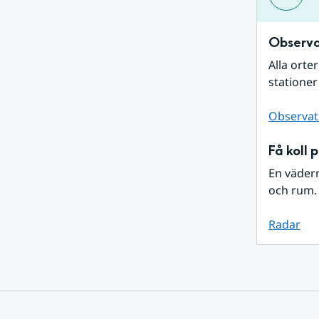
Observa
Alla orte
stationer
Observat
Få koll 
En väder
och rum. 
Radar