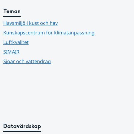
Teman
Havsmiljö i kust och hav
Kunskapscentrum för klimatanpassning
Luftkvalitet
SIMAIR
Sjöar och vattendrag
Datavärdskap