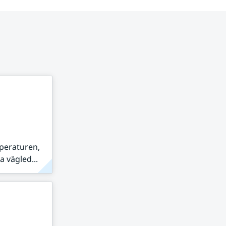
peraturen,
 vägled...