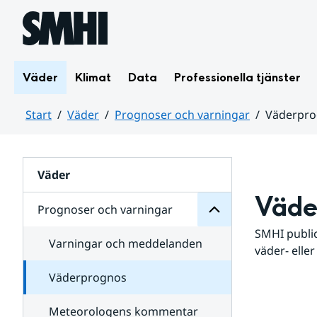
Hoppa till sidans innehåll
Väder
Klimat
Data
Professionella tjänster
Start
Väder
Prognoser och varningar
Väderpr
varningar
och
Huvudinnehåll
Prognoser
för
Undersidor
Väder
Väde
Prognoser och varningar
SMHI public
Varningar och meddelanden
väder- eller
Väderprognos
Meteorologens kommentar