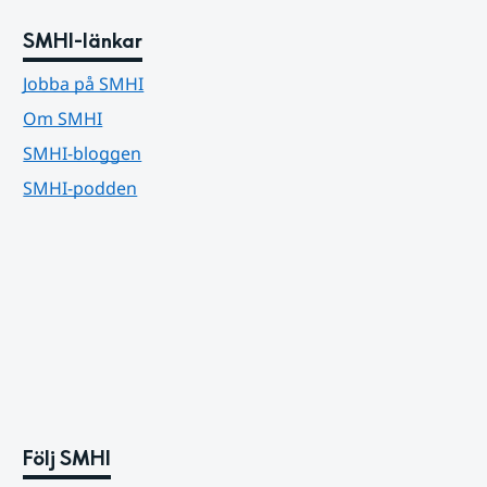
SMHI-länkar
Jobba på SMHI
Om SMHI
SMHI-bloggen
SMHI-podden
Följ SMHI