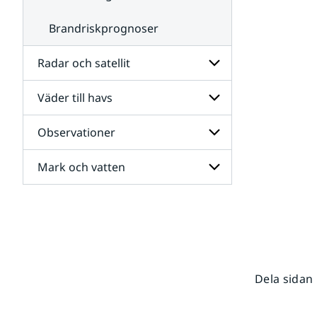
Brandriskprognoser
Radar och satellit
Väder till havs
Undersidor
för
Radar
Observationer
Undersidor
och
för
satellit
Väder
Mark och vatten
Undersidor
till
för
havs
Observationer
Undersidor
för
Mark
och
vatten
Dela sidan