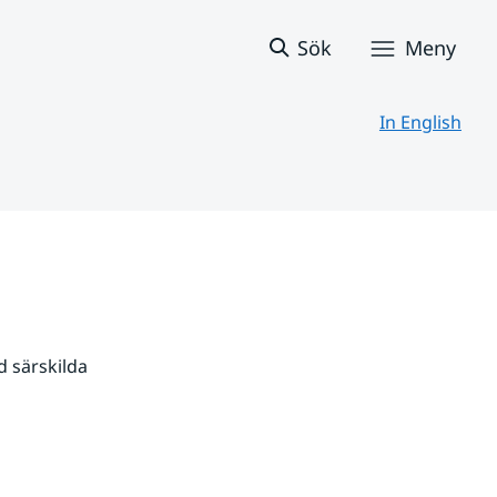
Sök
Meny
In English
 särskilda 